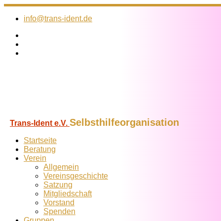
Zum
Inhalt
info@trans-ident.de
springen
Selbsthilfeorganisation
Trans-Ident e.V.
Startseite
Beratung
Verein
Allgemein
Vereins­geschichte
Satzung
Mitglied­schaft
Vorstand
Spenden
Gruppen