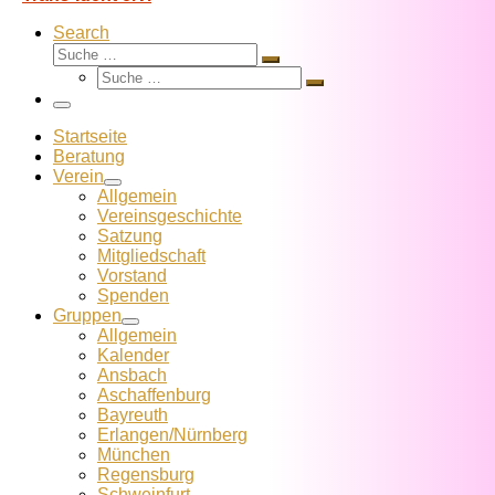
Search
Suche
Suche
Suche
…
Suche
…
Menü
Startseite
Beratung
Verein
Allgemein
Vereins­geschichte
Satzung
Mitglied­schaft
Vorstand
Spenden
Gruppen
Allgemein
Kalender
Ansbach
Aschaffenburg
Bayreuth
Erlangen/Nürnberg
München
Regensburg
Schweinfurt