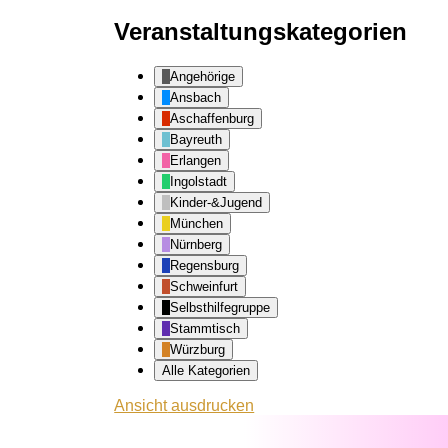
Veranstaltungskategorien
Angehörige
Ansbach
Aschaffenburg
Bayreuth
Erlangen
Ingolstadt
Kinder-&Jugend
München
Nürnberg
Regensburg
Schweinfurt
Selbsthilfegruppe
Stammtisch
Würzburg
Alle Kategorien
Ansicht
ausdrucken