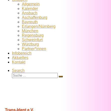
Allgemein
Kalender
Ansbach
Aschaffenburg
Bayreuth
Erlangen/Nürnberg
München
Regensburg
Schweinfurt
Würzburg
Partner*innen
Infobereich
Aktuelles
Kontakt
Search
Suche
Suche
…
Trans-Ident e.V.