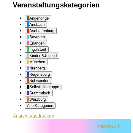
Veranstaltungskategorien
Angehörige
Ansbach
Aschaffenburg
Bayreuth
Erlangen
Ingolstadt
Kinder-&Jugend
München
Nürnberg
Regensburg
Schweinfurt
Selbsthilfegruppe
Stammtisch
Würzburg
Alle Kategorien
Ansicht
ausdrucken
Impressum