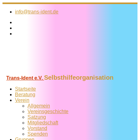
Zum
Inhalt
info@trans-ident.de
springen
Selbsthilfeorganisation
Trans-Ident e.V.
Startseite
Beratung
Verein
Allgemein
Vereins­geschichte
Satzung
Mitglied­schaft
Vorstand
Spenden
Gruppen