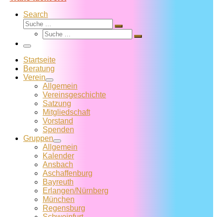
Search
Suche
Suche
Suche
…
Suche
…
Menü
Startseite
Beratung
Verein
Allgemein
Vereins­geschichte
Satzung
Mitglied­schaft
Vorstand
Spenden
Gruppen
Allgemein
Kalender
Ansbach
Aschaffenburg
Bayreuth
Erlangen/Nürnberg
München
Regensburg
Schweinfurt