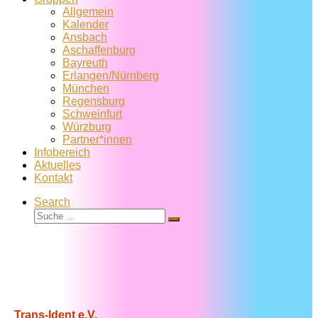
Allgemein
Kalender
Ansbach
Aschaffenburg
Bayreuth
Erlangen/Nürnberg
München
Regensburg
Schweinfurt
Würzburg
Partner*innen
Infobereich
Aktuelles
Kontakt
Search
Suche
Suche
…
Trans-Ident e.V.