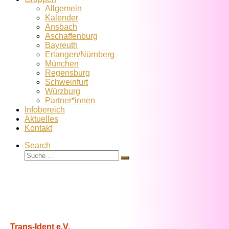
Allgemein
Kalender
Ansbach
Aschaffenburg
Bayreuth
Erlangen/Nürnberg
München
Regensburg
Schweinfurt
Würzburg
Partner*innen
Infobereich
Aktuelles
Kontakt
Search
Suche
Suche
…
Trans-Ident e.V.