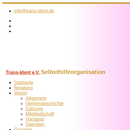
Zum
Inhalt
info@trans-ident.de
springen
Selbsthilfeorganisation
Trans-Ident e.V.
Startseite
Beratung
Verein
Allgemein
Vereins­geschichte
Satzung
Mitglied­schaft
Vorstand
Spenden
Gruppen