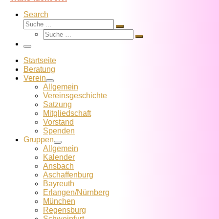
Search
Suche
Suche
Suche
…
Suche
…
Menü
Startseite
Beratung
Verein
Allgemein
Vereins­geschichte
Satzung
Mitglied­schaft
Vorstand
Spenden
Gruppen
Allgemein
Kalender
Ansbach
Aschaffenburg
Bayreuth
Erlangen/Nürnberg
München
Regensburg
Schweinfurt