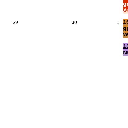
g
A
16
29.
30.
1.
29
30
1
April
April
Mai
g
2026
2026
202
W
1
N