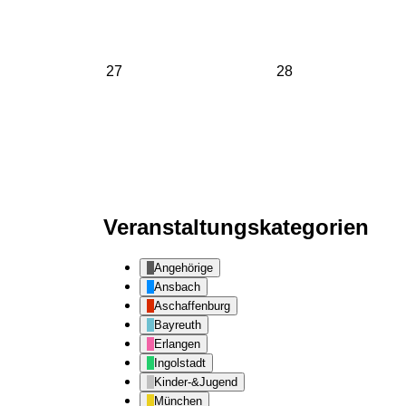
27.
28.
27
28
April
April
2026
2026
Veranstaltungskategorien
Angehörige
Ansbach
Aschaffenburg
Bayreuth
Erlangen
Ingolstadt
Kinder-&Jugend
München