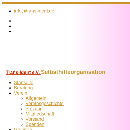
Zum
Inhalt
info@trans-ident.de
springen
Selbsthilfeorganisation
Trans-Ident e.V.
Startseite
Beratung
Verein
Allgemein
Vereins­geschichte
Satzung
Mitglied­schaft
Vorstand
Spenden
Gruppen