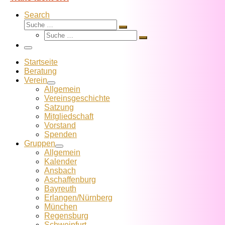
Search
Suche
Suche
Suche
…
Suche
…
Menü
Startseite
Beratung
Verein
Allgemein
Vereins­geschichte
Satzung
Mitglied­schaft
Vorstand
Spenden
Gruppen
Allgemein
Kalender
Ansbach
Aschaffenburg
Bayreuth
Erlangen/Nürnberg
München
Regensburg
Schweinfurt