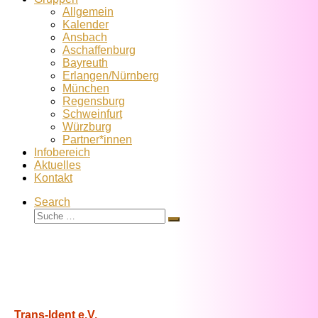
Allgemein
Kalender
Ansbach
Aschaffenburg
Bayreuth
Erlangen/Nürnberg
München
Regensburg
Schweinfurt
Würzburg
Partner*innen
Infobereich
Aktuelles
Kontakt
Search
Suche
Suche
…
Trans-Ident e.V.