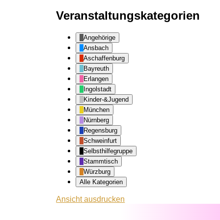
Veranstaltungskategorien
Angehörige
Ansbach
Aschaffenburg
Bayreuth
Erlangen
Ingolstadt
Kinder-&Jugend
München
Nürnberg
Regensburg
Schweinfurt
Selbsthilfegruppe
Stammtisch
Würzburg
Alle Kategorien
Ansicht
ausdrucken