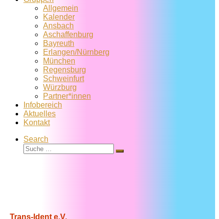
Allgemein
Kalender
Ansbach
Aschaffenburg
Bayreuth
Erlangen/Nürnberg
München
Regensburg
Schweinfurt
Würzburg
Partner*innen
Infobereich
Aktuelles
Kontakt
Search
Suche
Suche
…
Trans-Ident e.V.