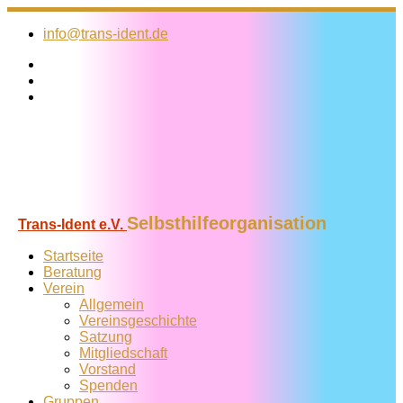
Zum
Inhalt
info@trans-ident.de
springen
Selbsthilfeorganisation
Trans-Ident e.V.
Startseite
Beratung
Verein
Allgemein
Vereins­geschichte
Satzung
Mitglied­schaft
Vorstand
Spenden
Gruppen