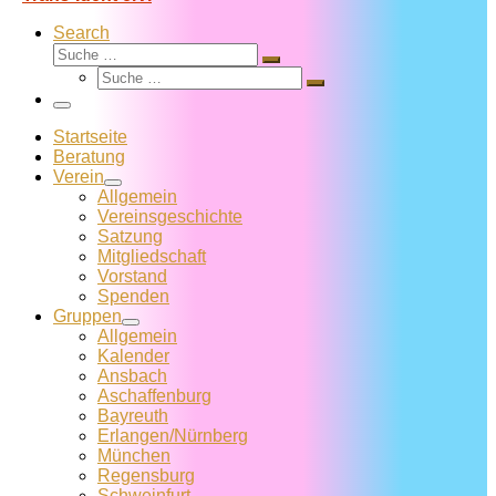
Search
Suche
Suche
Suche
…
Suche
…
Menü
Startseite
Beratung
Verein
Allgemein
Vereins­geschichte
Satzung
Mitglied­schaft
Vorstand
Spenden
Gruppen
Allgemein
Kalender
Ansbach
Aschaffenburg
Bayreuth
Erlangen/Nürnberg
München
Regensburg
Schweinfurt