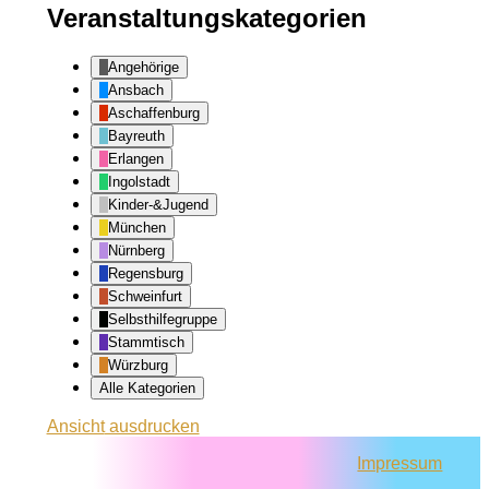
Veranstaltungskategorien
Angehörige
Ansbach
Aschaffenburg
Bayreuth
Erlangen
Ingolstadt
Kinder-&Jugend
München
Nürnberg
Regensburg
Schweinfurt
Selbsthilfegruppe
Stammtisch
Würzburg
Alle Kategorien
Ansicht
ausdrucken
Impressum