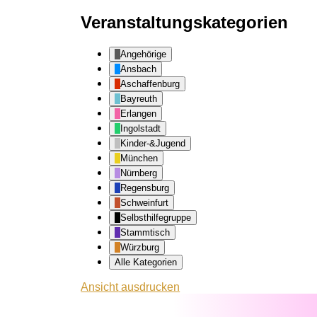
Veranstaltungskategorien
Angehörige
Ansbach
Aschaffenburg
Bayreuth
Erlangen
Ingolstadt
Kinder-&Jugend
München
Nürnberg
Regensburg
Schweinfurt
Selbsthilfegruppe
Stammtisch
Würzburg
Alle Kategorien
Ansicht
ausdrucken