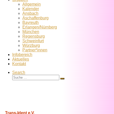
Allgemein
Kalender
Ansbach
Aschaffenburg
Bayreuth
Erlangen/Nürnberg
München
Regensburg
Schweinfurt
Würzburg
Partner*innen
Infobereich
Aktuelles
Kontakt
Search
Suche
Suche
…
Trans-Ident e.V.