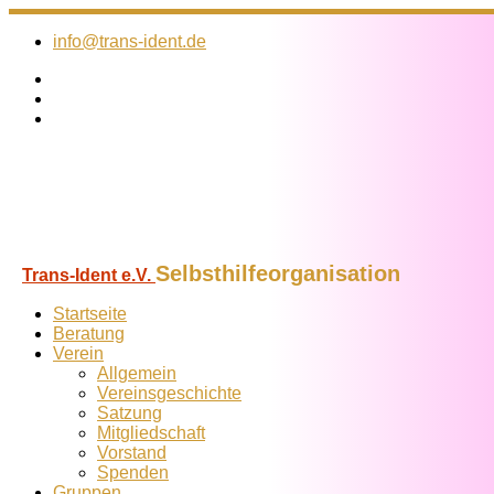
Zum
Inhalt
info@trans-ident.de
springen
Selbsthilfeorganisation
Trans-Ident e.V.
Startseite
Beratung
Verein
Allgemein
Vereins­geschichte
Satzung
Mitglied­schaft
Vorstand
Spenden
Gruppen