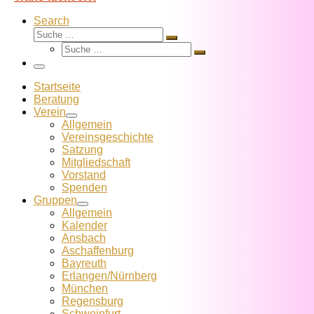
Search
Suche
Suche
Suche
…
Suche
…
Menü
Startseite
Beratung
Verein
Allgemein
Vereins­geschichte
Satzung
Mitglied­schaft
Vorstand
Spenden
Gruppen
Allgemein
Kalender
Ansbach
Aschaffenburg
Bayreuth
Erlangen/Nürnberg
München
Regensburg
Schweinfurt