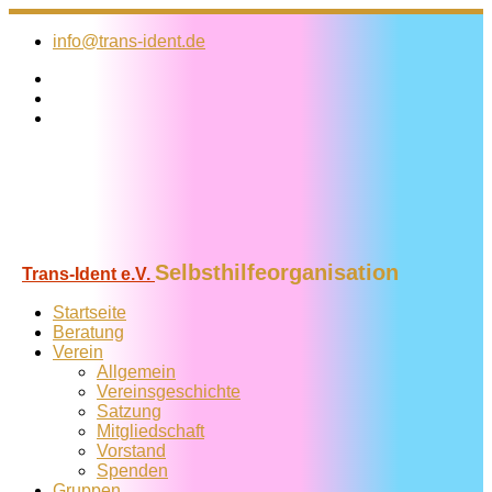
Zum
Inhalt
info@trans-ident.de
springen
Selbsthilfeorganisation
Trans-Ident e.V.
Startseite
Beratung
Verein
Allgemein
Vereins­geschichte
Satzung
Mitglied­schaft
Vorstand
Spenden
Gruppen