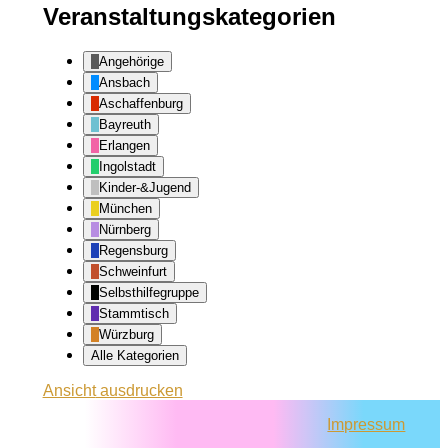
Veranstaltungskategorien
Angehörige
Ansbach
Aschaffenburg
Bayreuth
Erlangen
Ingolstadt
Kinder-&Jugend
München
Nürnberg
Regensburg
Schweinfurt
Selbsthilfegruppe
Stammtisch
Würzburg
Alle Kategorien
Ansicht
ausdrucken
Impressum