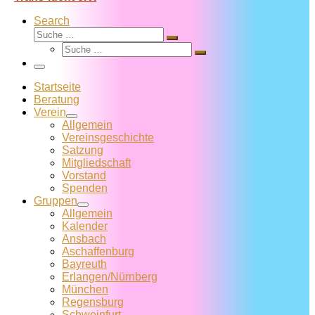
Search
Suche
Suche
Suche
…
Suche
…
Menü
Startseite
Beratung
Verein
Allgemein
Vereins­geschichte
Satzung
Mitglied­schaft
Vorstand
Spenden
Gruppen
Allgemein
Kalender
Ansbach
Aschaffenburg
Bayreuth
Erlangen/Nürnberg
München
Regensburg
Schweinfurt