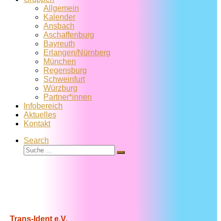
Allgemein
Kalender
Ansbach
Aschaffenburg
Bayreuth
Erlangen/Nürnberg
München
Regensburg
Schweinfurt
Würzburg
Partner*innen
Infobereich
Aktuelles
Kontakt
Search
Suche
Suche
…
Trans-Ident e.V.