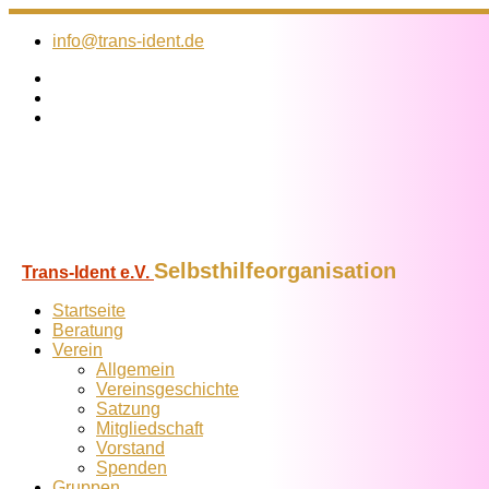
Zum
Inhalt
info@trans-ident.de
springen
Selbsthilfeorganisation
Trans-Ident e.V.
Startseite
Beratung
Verein
Allgemein
Vereins­geschichte
Satzung
Mitglied­schaft
Vorstand
Spenden
Gruppen