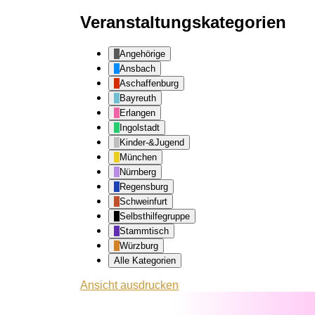
Veranstaltungskategorien
Angehörige
Ansbach
Aschaffenburg
Bayreuth
Erlangen
Ingolstadt
Kinder-&Jugend
München
Nürnberg
Regensburg
Schweinfurt
Selbsthilfegruppe
Stammtisch
Würzburg
Alle Kategorien
Ansicht
ausdrucken