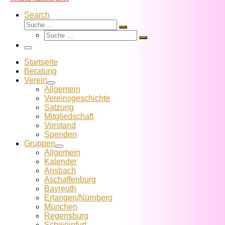
Search
Suche
Suche
Suche
…
Suche
…
Menü
Startseite
Beratung
Verein
Allgemein
Vereins­geschichte
Satzung
Mitglied­schaft
Vorstand
Spenden
Gruppen
Allgemein
Kalender
Ansbach
Aschaffenburg
Bayreuth
Erlangen/Nürnberg
München
Regensburg
Schweinfurt