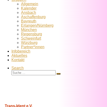
Allgemein
Kalender
Ansbach
Aschaffenburg
Bayreuth
Erlangen/Nürnberg
München
Regensburg
Schweinfurt
Würzburg
Partner*innen
Infobereich
Aktuelles
Kontakt
Search
Suche
Suche
…
Trans-Ident e.V.