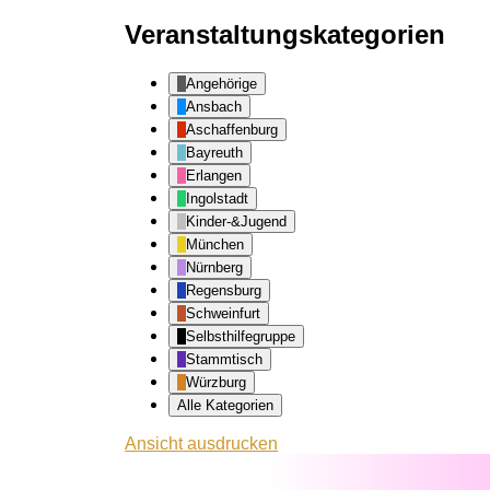
Veranstaltungskategorien
Angehörige
Ansbach
Aschaffenburg
Bayreuth
Erlangen
Ingolstadt
Kinder-&Jugend
München
Nürnberg
Regensburg
Schweinfurt
Selbsthilfegruppe
Stammtisch
Würzburg
Alle Kategorien
Ansicht
ausdrucken