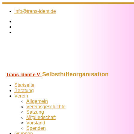
Zum
Inhalt
info@trans-ident.de
springen
Selbsthilfeorganisation
Trans-Ident e.V.
Startseite
Beratung
Verein
Allgemein
Vereins­geschichte
Satzung
Mitglied­schaft
Vorstand
Spenden
Gruppen