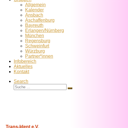
Allgemein
Kalender
Ansbach
Aschaffenburg
Bayreuth
Erlangen/Nürnberg
München
Regensburg
Schweinfurt
Würzburg
Partner*innen
Infobereich
Aktuelles
Kontakt
Search
Suche
Suche
…
Trans-Ident e.V.