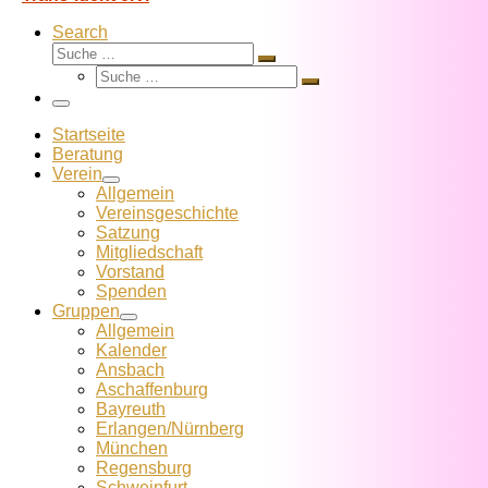
Search
Suche
Suche
Suche
…
Suche
…
Menü
Startseite
Beratung
Verein
Allgemein
Vereins­geschichte
Satzung
Mitglied­schaft
Vorstand
Spenden
Gruppen
Allgemein
Kalender
Ansbach
Aschaffenburg
Bayreuth
Erlangen/Nürnberg
München
Regensburg
Schweinfurt