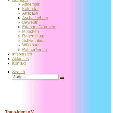
Allgemein
Kalender
Ansbach
Aschaffenburg
Bayreuth
Erlangen/Nürnberg
München
Regensburg
Schweinfurt
Würzburg
Partner*innen
Infobereich
Aktuelles
Kontakt
Search
Suche
Suche
…
Trans-Ident e.V.