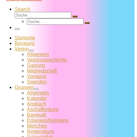
Search
Suche
Suche
Suche
…
Suche
…
Menü
Startseite
Beratung
Verein
Allgemein
Vereins­geschichte
Satzung
Mitglied­schaft
Vorstand
Spenden
Gruppen
Allgemein
Kalender
Ansbach
Aschaffenburg
Bayreuth
Erlangen/Nürnberg
München
Regensburg
Schweinfurt