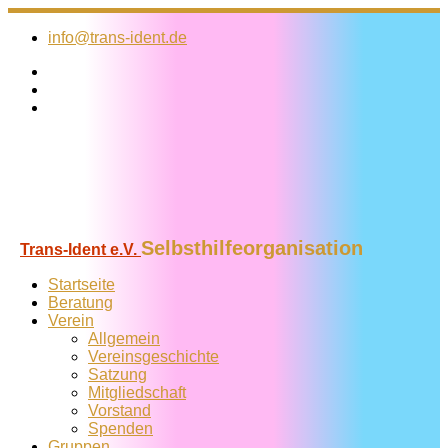
Zum
Inhalt
info@trans-ident.de
springen
Selbsthilfeorganisation
Trans-Ident e.V.
Startseite
Beratung
Verein
Allgemein
Vereins­geschichte
Satzung
Mitglied­schaft
Vorstand
Spenden
Gruppen