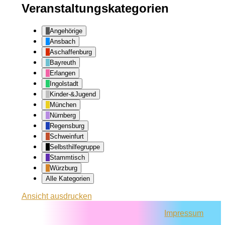
Veranstaltungskategorien
Angehörige
Ansbach
Aschaffenburg
Bayreuth
Erlangen
Ingolstadt
Kinder-&Jugend
München
Nürnberg
Regensburg
Schweinfurt
Selbsthilfegruppe
Stammtisch
Würzburg
Alle Kategorien
Ansicht
ausdrucken
Impressum