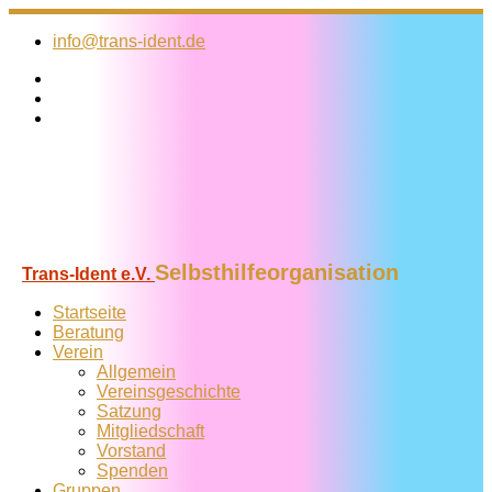
Zum
Inhalt
info@trans-ident.de
springen
Selbsthilfeorganisation
Trans-Ident e.V.
Startseite
Beratung
Verein
Allgemein
Vereins­geschichte
Satzung
Mitglied­schaft
Vorstand
Spenden
Gruppen