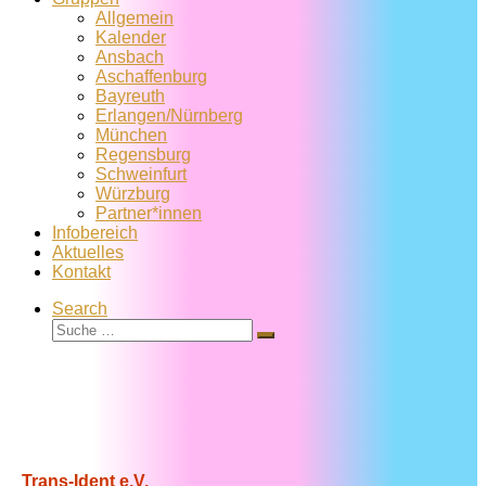
Allgemein
Kalender
Ansbach
Aschaffenburg
Bayreuth
Erlangen/Nürnberg
München
Regensburg
Schweinfurt
Würzburg
Partner*innen
Infobereich
Aktuelles
Kontakt
Search
Suche
Suche
…
Trans-Ident e.V.