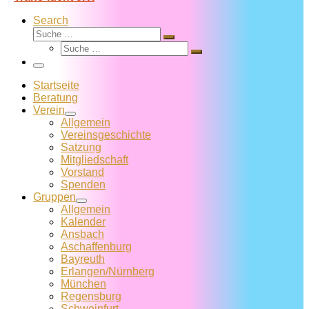
Search
Suche
Suche
Suche
…
Suche
…
Menü
Startseite
Beratung
Verein
Allgemein
Vereins­geschichte
Satzung
Mitglied­schaft
Vorstand
Spenden
Gruppen
Allgemein
Kalender
Ansbach
Aschaffenburg
Bayreuth
Erlangen/Nürnberg
München
Regensburg
Schweinfurt