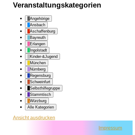
Veranstaltungskategorien
Angehörige
Ansbach
Aschaffenburg
Bayreuth
Erlangen
Ingolstadt
Kinder-&Jugend
München
Nürnberg
Regensburg
Schweinfurt
Selbsthilfegruppe
Stammtisch
Würzburg
Alle Kategorien
Ansicht
ausdrucken
Impressum