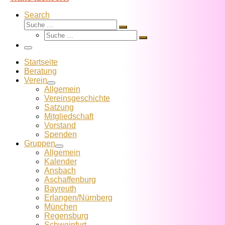
Search
Suche
Suche
Suche
…
Suche
…
Menü
Startseite
Beratung
Verein
Allgemein
Vereins­geschichte
Satzung
Mitglied­schaft
Vorstand
Spenden
Gruppen
Allgemein
Kalender
Ansbach
Aschaffenburg
Bayreuth
Erlangen/Nürnberg
München
Regensburg
Schweinfurt