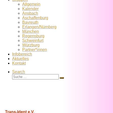
Allgemein
Kalender
Ansbach
Aschaffenburg
Bayreuth
Erlangen/Nürnberg
München
Regensburg
Schweinfurt
Würzburg
Partner*innen
Infobereich
Aktuelles
Kontakt
Search
Suche
Suche
…
Trans-Ident e.V.