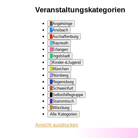
Veranstaltungskategorien
Angehörige
Ansbach
Aschaffenburg
Bayreuth
Erlangen
Ingolstadt
Kinder-&Jugend
München
Nürnberg
Regensburg
Schweinfurt
Selbsthilfegruppe
Stammtisch
Würzburg
Alle Kategorien
Ansicht
ausdrucken