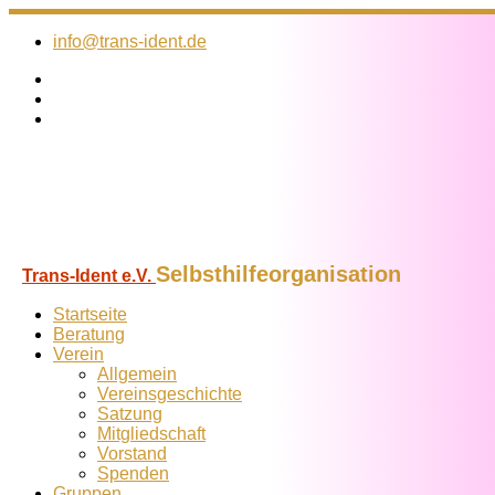
Zum
Inhalt
info@trans-ident.de
springen
Selbsthilfeorganisation
Trans-Ident e.V.
Startseite
Beratung
Verein
Allgemein
Vereins­geschichte
Satzung
Mitglied­schaft
Vorstand
Spenden
Gruppen