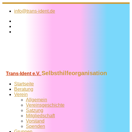
Zum
Inhalt
info@trans-ident.de
springen
Selbsthilfeorganisation
Trans-Ident e.V.
Startseite
Beratung
Verein
Allgemein
Vereins­geschichte
Satzung
Mitglied­schaft
Vorstand
Spenden
Gruppen