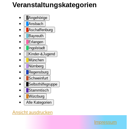
Veranstaltungskategorien
Angehörige
Ansbach
Aschaffenburg
Bayreuth
Erlangen
Ingolstadt
Kinder-&Jugend
München
Nürnberg
Regensburg
Schweinfurt
Selbsthilfegruppe
Stammtisch
Würzburg
Alle Kategorien
Ansicht
ausdrucken
Impressum