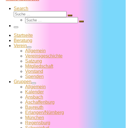
Search
Suche
Suche
Suche
…
Suche
…
Menü
Startseite
Beratung
Verein
Allgemein
Vereins­geschichte
Satzung
Mitglied­schaft
Vorstand
Spenden
Gruppen
Allgemein
Kalender
Ansbach
Aschaffenburg
Bayreuth
Erlangen/Nürnberg
München
Regensburg
Schweinfurt