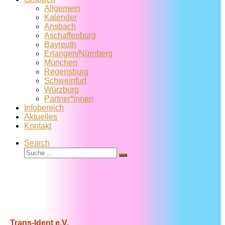
Allgemein
Kalender
Ansbach
Aschaffenburg
Bayreuth
Erlangen/Nürnberg
München
Regensburg
Schweinfurt
Würzburg
Partner*innen
Infobereich
Aktuelles
Kontakt
Search
Suche
Suche
…
Trans-Ident e.V.