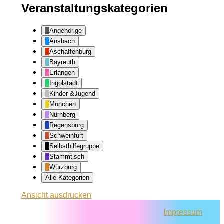
Veranstaltungskategorien
Angehörige
Ansbach
Aschaffenburg
Bayreuth
Erlangen
Ingolstadt
Kinder-&Jugend
München
Nürnberg
Regensburg
Schweinfurt
Selbsthilfegruppe
Stammtisch
Würzburg
Alle Kategorien
Ansicht
ausdrucken
Impressum