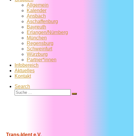
Allgemein
Kalender
Ansbach
Aschaffenburg
Bayreuth
Erlangen/Nürnberg
München
Regensburg
Schweinfurt
Würzburg
Partner*innen
Infobereich
Aktuelles
Kontakt
Search
Suche
Suche
…
Trans-Ident e.V.