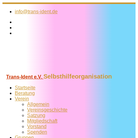
Zum
Inhalt
info@trans-ident.de
springen
Selbsthilfeorganisation
Trans-Ident e.V.
Startseite
Beratung
Verein
Allgemein
Vereins­geschichte
Satzung
Mitglied­schaft
Vorstand
Spenden
Gruppen