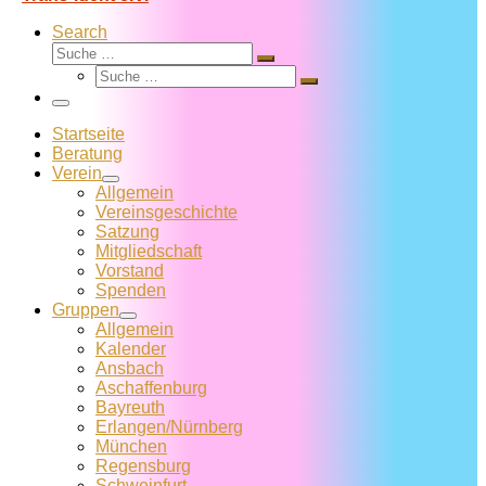
Search
Suche
Suche
Suche
…
Suche
…
Menü
Startseite
Beratung
Verein
Allgemein
Vereins­geschichte
Satzung
Mitglied­schaft
Vorstand
Spenden
Gruppen
Allgemein
Kalender
Ansbach
Aschaffenburg
Bayreuth
Erlangen/Nürnberg
München
Regensburg
Schweinfurt