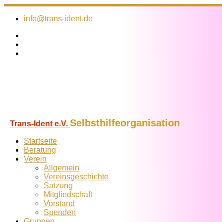
Zum
Inhalt
info@trans-ident.de
springen
Selbsthilfeorganisation
Trans-Ident e.V.
Startseite
Beratung
Verein
Allgemein
Vereins­geschichte
Satzung
Mitglied­schaft
Vorstand
Spenden
Gruppen