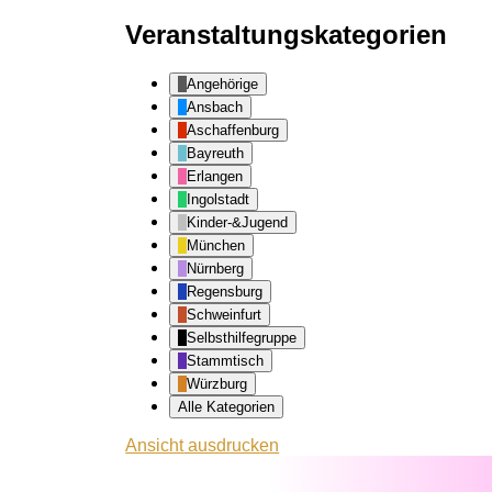
Veranstaltungskategorien
Angehörige
Ansbach
Aschaffenburg
Bayreuth
Erlangen
Ingolstadt
Kinder-&Jugend
München
Nürnberg
Regensburg
Schweinfurt
Selbsthilfegruppe
Stammtisch
Würzburg
Alle Kategorien
Ansicht
ausdrucken