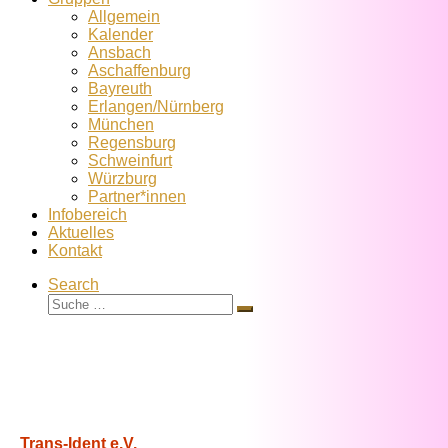
Allgemein
Kalender
Ansbach
Aschaffenburg
Bayreuth
Erlangen/Nürnberg
München
Regensburg
Schweinfurt
Würzburg
Partner*innen
Infobereich
Aktuelles
Kontakt
Search
Suche
Suche
…
Trans-Ident e.V.