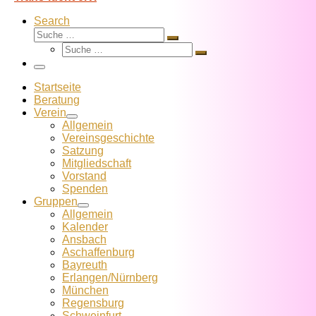
Search
Suche
Suche
Suche
…
Suche
…
Menü
Startseite
Beratung
Verein
Allgemein
Vereins­geschichte
Satzung
Mitglied­schaft
Vorstand
Spenden
Gruppen
Allgemein
Kalender
Ansbach
Aschaffenburg
Bayreuth
Erlangen/Nürnberg
München
Regensburg
Schweinfurt