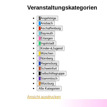
Veranstaltungskategorien
Angehörige
Ansbach
Aschaffenburg
Bayreuth
Erlangen
Ingolstadt
Kinder-&Jugend
München
Nürnberg
Regensburg
Schweinfurt
Selbsthilfegruppe
Stammtisch
Würzburg
Alle Kategorien
Ansicht
ausdrucken