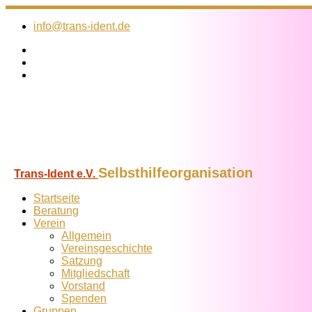
Zum
Inhalt
info@trans-ident.de
springen
Selbsthilfeorganisation
Trans-Ident e.V.
Startseite
Beratung
Verein
Allgemein
Vereins­geschichte
Satzung
Mitglied­schaft
Vorstand
Spenden
Gruppen