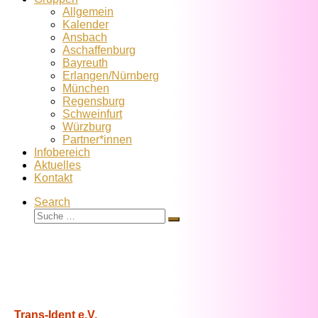
Allgemein
Kalender
Ansbach
Aschaffenburg
Bayreuth
Erlangen/Nürnberg
München
Regensburg
Schweinfurt
Würzburg
Partner*innen
Infobereich
Aktuelles
Kontakt
Search
Suche
Suche
…
Trans-Ident e.V.