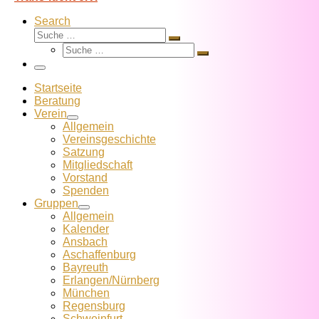
Search
Suche
Suche
Suche
…
Suche
…
Menü
Startseite
Beratung
Verein
Allgemein
Vereins­geschichte
Satzung
Mitglied­schaft
Vorstand
Spenden
Gruppen
Allgemein
Kalender
Ansbach
Aschaffenburg
Bayreuth
Erlangen/Nürnberg
München
Regensburg
Schweinfurt