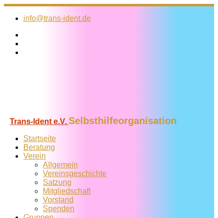
Zum
Inhalt
info@trans-ident.de
springen
Selbsthilfeorganisation
Trans-Ident e.V.
Startseite
Beratung
Verein
Allgemein
Vereins­geschichte
Satzung
Mitglied­schaft
Vorstand
Spenden
Gruppen