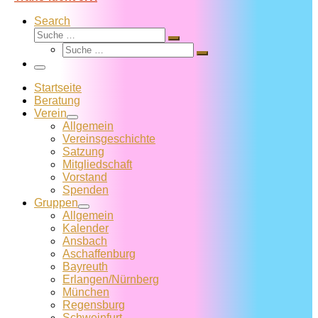
Search
Suche
Suche
Suche
…
Suche
…
Menü
Startseite
Beratung
Verein
Allgemein
Vereins­geschichte
Satzung
Mitglied­schaft
Vorstand
Spenden
Gruppen
Allgemein
Kalender
Ansbach
Aschaffenburg
Bayreuth
Erlangen/Nürnberg
München
Regensburg
Schweinfurt