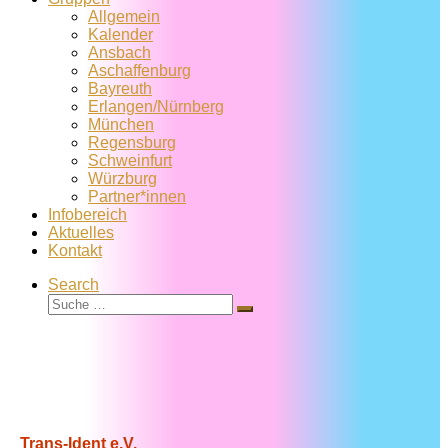
Allgemein
Kalender
Ansbach
Aschaffenburg
Bayreuth
Erlangen/Nürnberg
München
Regensburg
Schweinfurt
Würzburg
Partner*innen
Infobereich
Aktuelles
Kontakt
Search
Suche
Suche
…
Trans-Ident e.V.