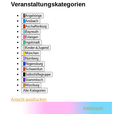
Veranstaltungskategorien
Angehörige
Ansbach
Aschaffenburg
Bayreuth
Erlangen
Ingolstadt
Kinder-&Jugend
München
Nürnberg
Regensburg
Schweinfurt
Selbsthilfegruppe
Stammtisch
Würzburg
Alle Kategorien
Ansicht
ausdrucken
Impressum