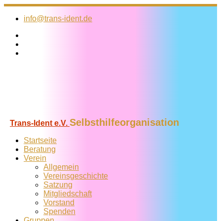
Zum
Inhalt
info@trans-ident.de
springen
Selbsthilfeorganisation
Trans-Ident e.V.
Startseite
Beratung
Verein
Allgemein
Vereins­geschichte
Satzung
Mitglied­schaft
Vorstand
Spenden
Gruppen