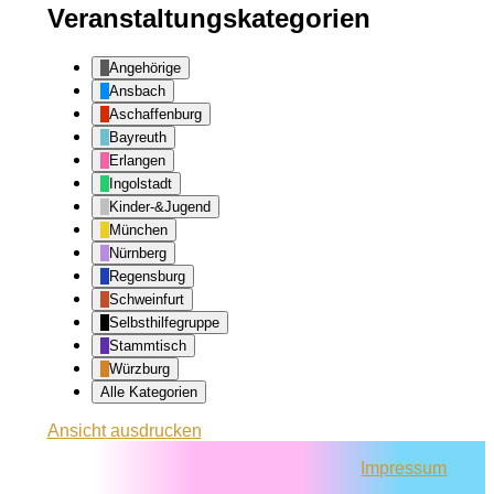
Veranstaltungskategorien
Angehörige
Ansbach
Aschaffenburg
Bayreuth
Erlangen
Ingolstadt
Kinder-&Jugend
München
Nürnberg
Regensburg
Schweinfurt
Selbsthilfegruppe
Stammtisch
Würzburg
Alle Kategorien
Ansicht
ausdrucken
Impressum