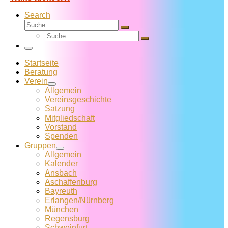
Search
Suche
Suche
Suche
…
Suche
…
Menü
Startseite
Beratung
Verein
Allgemein
Vereins­geschichte
Satzung
Mitglied­schaft
Vorstand
Spenden
Gruppen
Allgemein
Kalender
Ansbach
Aschaffenburg
Bayreuth
Erlangen/Nürnberg
München
Regensburg
Schweinfurt