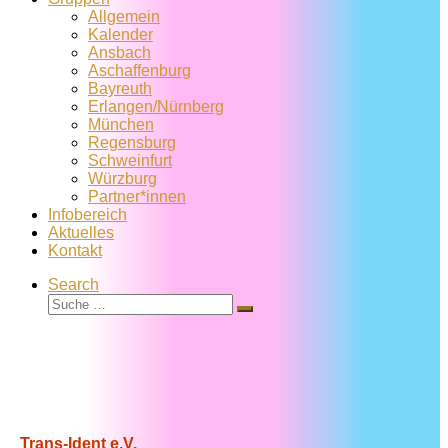
Allgemein
Kalender
Ansbach
Aschaffenburg
Bayreuth
Erlangen/Nürnberg
München
Regensburg
Schweinfurt
Würzburg
Partner*innen
Infobereich
Aktuelles
Kontakt
Search
Suche
Suche
…
Trans-Ident e.V.