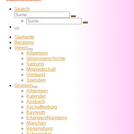
Search
Suche
Suche
Suche
…
Suche
…
Menü
Startseite
Beratung
Verein
Allgemein
Vereins­geschichte
Satzung
Mitglied­schaft
Vorstand
Spenden
Gruppen
Allgemein
Kalender
Ansbach
Aschaffenburg
Bayreuth
Erlangen/Nürnberg
München
Regensburg
Schweinfurt