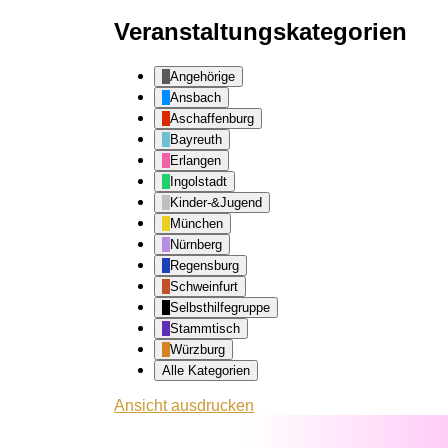
Veranstaltungskategorien
Angehörige
Ansbach
Aschaffenburg
Bayreuth
Erlangen
Ingolstadt
Kinder-&Jugend
München
Nürnberg
Regensburg
Schweinfurt
Selbsthilfegruppe
Stammtisch
Würzburg
Alle Kategorien
Ansicht
ausdrucken