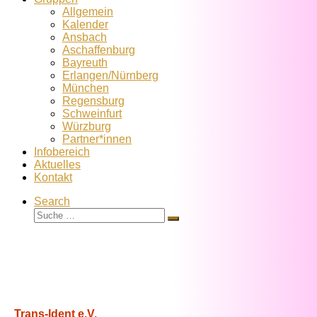
Allgemein
Kalender
Ansbach
Aschaffenburg
Bayreuth
Erlangen/Nürnberg
München
Regensburg
Schweinfurt
Würzburg
Partner*innen
Infobereich
Aktuelles
Kontakt
Search
Suche
Suche
…
Trans-Ident e.V.