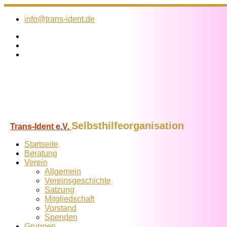
Zum
Inhalt
info@trans-ident.de
springen
Selbsthilfeorganisation
Trans-Ident e.V.
Startseite
Beratung
Verein
Allgemein
Vereins­geschichte
Satzung
Mitglied­schaft
Vorstand
Spenden
Gruppen