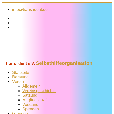
Zum
Inhalt
info@trans-ident.de
springen
Selbsthilfeorganisation
Trans-Ident e.V.
Startseite
Beratung
Verein
Allgemein
Vereins­geschichte
Satzung
Mitglied­schaft
Vorstand
Spenden
Gruppen