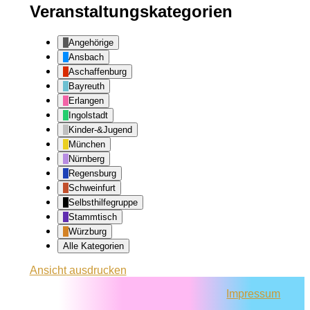
Veranstaltungskategorien
Angehörige
Ansbach
Aschaffenburg
Bayreuth
Erlangen
Ingolstadt
Kinder-&Jugend
München
Nürnberg
Regensburg
Schweinfurt
Selbsthilfegruppe
Stammtisch
Würzburg
Alle Kategorien
Ansicht
ausdrucken
Impressum