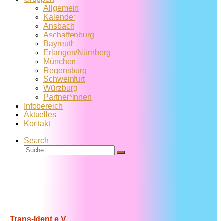
Allgemein
Kalender
Ansbach
Aschaffenburg
Bayreuth
Erlangen/Nürnberg
München
Regensburg
Schweinfurt
Würzburg
Partner*innen
Infobereich
Aktuelles
Kontakt
Search
Suche
Suche
…
Trans-Ident e.V.