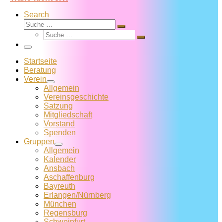
Search
Suche
Suche
Suche
…
Suche
…
Menü
Startseite
Beratung
Verein
Allgemein
Vereins­geschichte
Satzung
Mitglied­schaft
Vorstand
Spenden
Gruppen
Allgemein
Kalender
Ansbach
Aschaffenburg
Bayreuth
Erlangen/Nürnberg
München
Regensburg
Schweinfurt