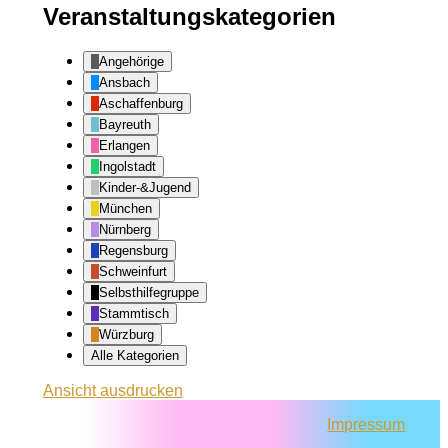
Veranstaltungskategorien
Angehörige
Ansbach
Aschaffenburg
Bayreuth
Erlangen
Ingolstadt
Kinder-&Jugend
München
Nürnberg
Regensburg
Schweinfurt
Selbsthilfegruppe
Stammtisch
Würzburg
Alle Kategorien
Ansicht
ausdrucken
Impressum