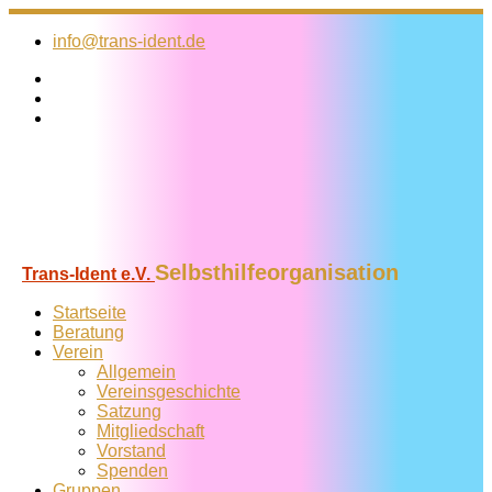
Zum
Inhalt
info@trans-ident.de
springen
Selbsthilfeorganisation
Trans-Ident e.V.
Startseite
Beratung
Verein
Allgemein
Vereins­geschichte
Satzung
Mitglied­schaft
Vorstand
Spenden
Gruppen