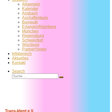
Allgemein
Kalender
Ansbach
Aschaffenburg
Bayreuth
Erlangen/Nürnberg
München
Regensburg
Schweinfurt
Würzburg
Partner*innen
Infobereich
Aktuelles
Kontakt
Search
Suche
Suche
…
Trans-Ident e.V.