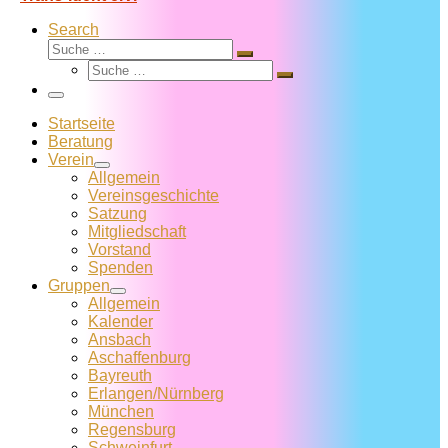
Search
Suche
Suche
Suche
…
Suche
…
Menü
Startseite
Beratung
Verein
Allgemein
Vereins­geschichte
Satzung
Mitglied­schaft
Vorstand
Spenden
Gruppen
Allgemein
Kalender
Ansbach
Aschaffenburg
Bayreuth
Erlangen/Nürnberg
München
Regensburg
Schweinfurt