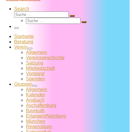
Search
Suche
Suche
Suche
…
Suche
…
Menü
Startseite
Beratung
Verein
Allgemein
Vereins­geschichte
Satzung
Mitglied­schaft
Vorstand
Spenden
Gruppen
Allgemein
Kalender
Ansbach
Aschaffenburg
Bayreuth
Erlangen/Nürnberg
München
Regensburg
Schweinfurt