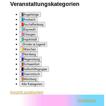
Veranstaltungskategorien
Angehörige
Ansbach
Aschaffenburg
Bayreuth
Erlangen
Ingolstadt
Kinder-&Jugend
München
Nürnberg
Regensburg
Schweinfurt
Selbsthilfegruppe
Stammtisch
Würzburg
Alle Kategorien
Ansicht
ausdrucken
Impressum