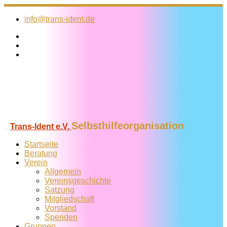
Zum
Inhalt
info@trans-ident.de
springen
Selbsthilfeorganisation
Trans-Ident e.V.
Startseite
Beratung
Verein
Allgemein
Vereins­geschichte
Satzung
Mitglied­schaft
Vorstand
Spenden
Gruppen