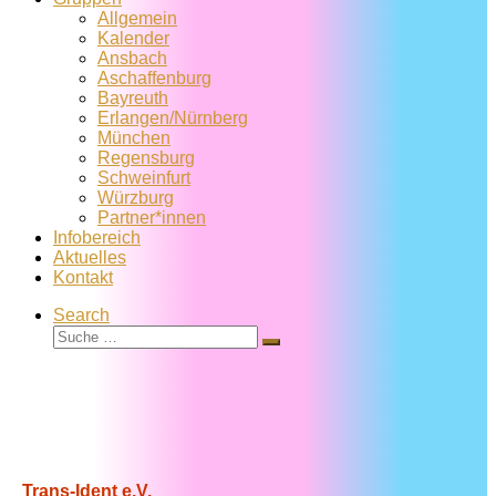
Allgemein
Kalender
Ansbach
Aschaffenburg
Bayreuth
Erlangen/Nürnberg
München
Regensburg
Schweinfurt
Würzburg
Partner*innen
Infobereich
Aktuelles
Kontakt
Search
Suche
Suche
…
Trans-Ident e.V.