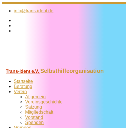
Zum
Inhalt
info@trans-ident.de
springen
Selbsthilfeorganisation
Trans-Ident e.V.
Startseite
Beratung
Verein
Allgemein
Vereins­geschichte
Satzung
Mitglied­schaft
Vorstand
Spenden
Gruppen