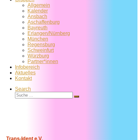
Allgemein
Kalender
Ansbach
Aschaffenburg
Bayreuth
Erlangen/Nürnberg
München
Regensburg
Schweinfurt
Würzburg
Partner*innen
Infobereich
Aktuelles
Kontakt
Search
Suche
Suche
…
Trans-Ident e.V.