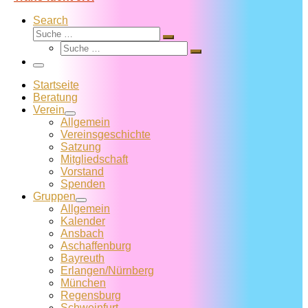
Search
Suche
Suche
Suche
…
Suche
…
Menü
Startseite
Beratung
Verein
Allgemein
Vereins­geschichte
Satzung
Mitglied­schaft
Vorstand
Spenden
Gruppen
Allgemein
Kalender
Ansbach
Aschaffenburg
Bayreuth
Erlangen/Nürnberg
München
Regensburg
Schweinfurt