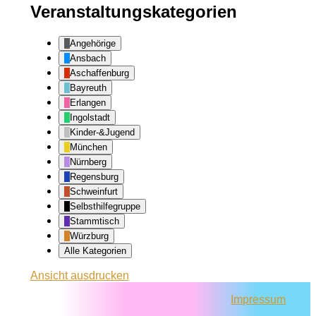
Veranstaltungskategorien
Angehörige
Ansbach
Aschaffenburg
Bayreuth
Erlangen
Ingolstadt
Kinder-&Jugend
München
Nürnberg
Regensburg
Schweinfurt
Selbsthilfegruppe
Stammtisch
Würzburg
Alle Kategorien
Ansicht
ausdrucken
Impressum