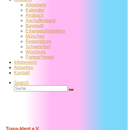
Allgemein
Kalender
Ansbach
Aschaffenburg
Bayreuth
Erlangen/Nürnberg
München
Regensburg
Schweinfurt
Würzburg
Partner*innen
Infobereich
Aktuelles
Kontakt
Search
Suche
Suche
…
Trans-Ident e.V.