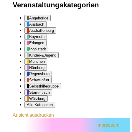
Veranstaltungskategorien
Angehörige
Ansbach
Aschaffenburg
Bayreuth
Erlangen
Ingolstadt
Kinder-&Jugend
München
Nürnberg
Regensburg
Schweinfurt
Selbsthilfegruppe
Stammtisch
Würzburg
Alle Kategorien
Ansicht
ausdrucken
Impressum