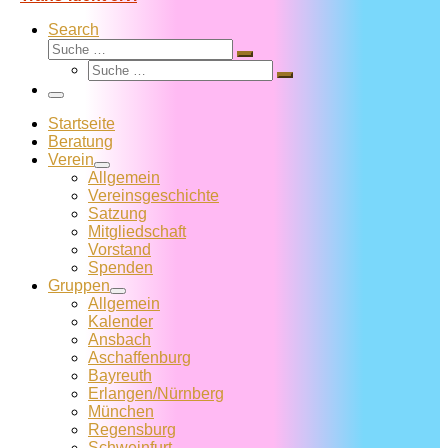
Search
Suche
Suche
Suche
…
Suche
…
Menü
Startseite
Beratung
Verein
Allgemein
Vereins­geschichte
Satzung
Mitglied­schaft
Vorstand
Spenden
Gruppen
Allgemein
Kalender
Ansbach
Aschaffenburg
Bayreuth
Erlangen/Nürnberg
München
Regensburg
Schweinfurt