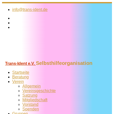
Zum
Inhalt
info@trans-ident.de
springen
Selbsthilfeorganisation
Trans-Ident e.V.
Startseite
Beratung
Verein
Allgemein
Vereins­geschichte
Satzung
Mitglied­schaft
Vorstand
Spenden
Gruppen