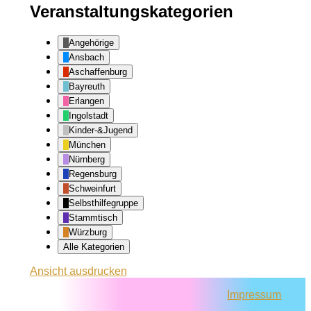
Veranstaltungskategorien
Angehörige
Ansbach
Aschaffenburg
Bayreuth
Erlangen
Ingolstadt
Kinder-&Jugend
München
Nürnberg
Regensburg
Schweinfurt
Selbsthilfegruppe
Stammtisch
Würzburg
Alle Kategorien
Ansicht
ausdrucken
Impressum