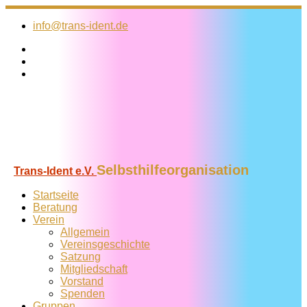
Zum
Inhalt
info@trans-ident.de
springen
Selbsthilfeorganisation
Trans-Ident e.V.
Startseite
Beratung
Verein
Allgemein
Vereins­geschichte
Satzung
Mitglied­schaft
Vorstand
Spenden
Gruppen