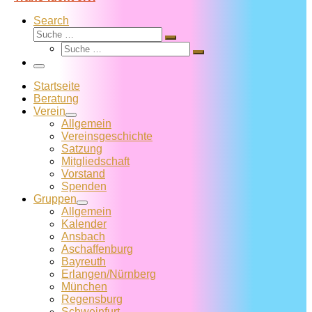
Search
Suche
Suche
Suche
…
Suche
…
Menü
Startseite
Beratung
Verein
Allgemein
Vereins­geschichte
Satzung
Mitglied­schaft
Vorstand
Spenden
Gruppen
Allgemein
Kalender
Ansbach
Aschaffenburg
Bayreuth
Erlangen/Nürnberg
München
Regensburg
Schweinfurt