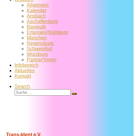
Allgemein
Kalender
Ansbach
Aschaffenburg
Bayreuth
Erlangen/Nürnberg
München
Regensburg
Schweinfurt
Würzburg
Partner*innen
Infobereich
Aktuelles
Kontakt
Search
Suche
Suche
…
Trans-Ident e.V.