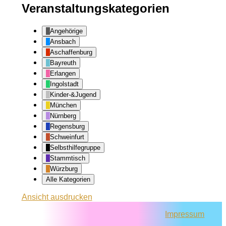
Veranstaltungskategorien
Angehörige
Ansbach
Aschaffenburg
Bayreuth
Erlangen
Ingolstadt
Kinder-&Jugend
München
Nürnberg
Regensburg
Schweinfurt
Selbsthilfegruppe
Stammtisch
Würzburg
Alle Kategorien
Ansicht
ausdrucken
Impressum