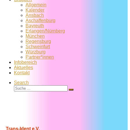
Allgemein
Kalender
Ansbach
Aschaffenburg
Bayreuth
Erlangen/Nürnberg
München
Regensburg
Schweinfurt
Würzburg
Partner*innen
Infobereich
Aktuelles
Kontakt
Search
Suche
Suche
…
Trans-Ident e.V.