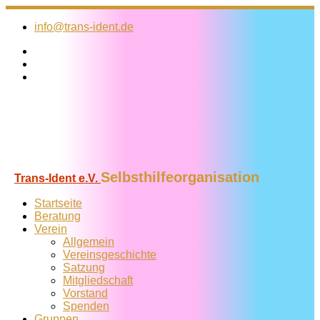
Zum
Inhalt
info@trans-ident.de
springen
Selbsthilfeorganisation
Trans-Ident e.V.
Startseite
Beratung
Verein
Allgemein
Vereins­geschichte
Satzung
Mitglied­schaft
Vorstand
Spenden
Gruppen