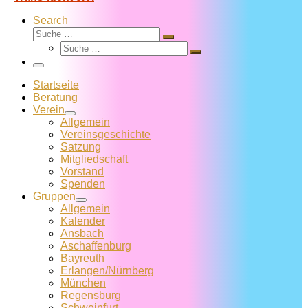
Search
Suche
Suche
Suche
…
Suche
…
Menü
Startseite
Beratung
Verein
Allgemein
Vereins­geschichte
Satzung
Mitglied­schaft
Vorstand
Spenden
Gruppen
Allgemein
Kalender
Ansbach
Aschaffenburg
Bayreuth
Erlangen/Nürnberg
München
Regensburg
Schweinfurt