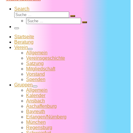
Search
Suche
Suche
Suche
…
Suche
…
Menü
Startseite
Beratung
Verein
Allgemein
Vereins­geschichte
Satzung
Mitglied­schaft
Vorstand
Spenden
Gruppen
Allgemein
Kalender
Ansbach
Aschaffenburg
Bayreuth
Erlangen/Nürnberg
München
Regensburg
Schweinfurt