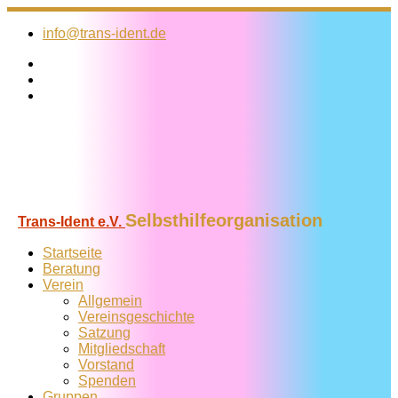
Zum
Inhalt
info@trans-ident.de
springen
Selbsthilfeorganisation
Trans-Ident e.V.
Startseite
Beratung
Verein
Allgemein
Vereins­geschichte
Satzung
Mitglied­schaft
Vorstand
Spenden
Gruppen