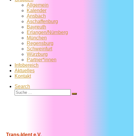
Allgemein
Kalender
Ansbach
Aschaffenburg
Bayreuth
Erlangen/Nürnberg
München
Regensburg
Schweinfurt
Würzburg
Partner*innen
Infobereich
Aktuelles
Kontakt
Search
Suche
Suche
…
Trans-Ident e.V.