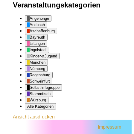
Veranstaltungskategorien
Angehörige
Ansbach
Aschaffenburg
Bayreuth
Erlangen
Ingolstadt
Kinder-&Jugend
München
Nürnberg
Regensburg
Schweinfurt
Selbsthilfegruppe
Stammtisch
Würzburg
Alle Kategorien
Ansicht
ausdrucken
Impressum