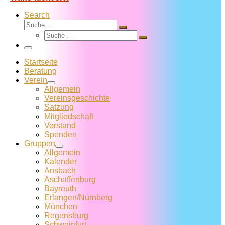
Search
Suche
Suche
Suche
…
Suche
…
Menü
Startseite
Beratung
Verein
Allgemein
Vereins­geschichte
Satzung
Mitglied­schaft
Vorstand
Spenden
Gruppen
Allgemein
Kalender
Ansbach
Aschaffenburg
Bayreuth
Erlangen/Nürnberg
München
Regensburg
Schweinfurt