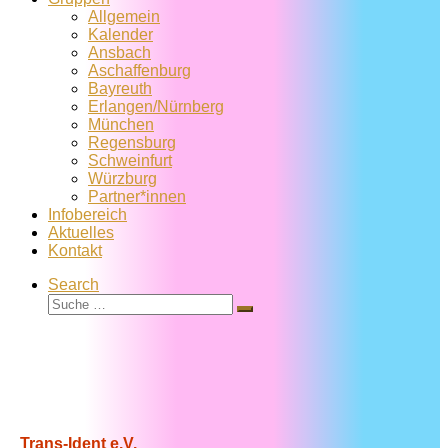
Allgemein
Kalender
Ansbach
Aschaffenburg
Bayreuth
Erlangen/Nürnberg
München
Regensburg
Schweinfurt
Würzburg
Partner*innen
Infobereich
Aktuelles
Kontakt
Search
Suche
Suche
…
Trans-Ident e.V.