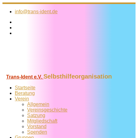
Zum
Inhalt
info@trans-ident.de
springen
Selbsthilfeorganisation
Trans-Ident e.V.
Startseite
Beratung
Verein
Allgemein
Vereins­geschichte
Satzung
Mitglied­schaft
Vorstand
Spenden
Gruppen