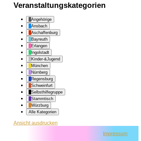
Veranstaltungskategorien
Angehörige
Ansbach
Aschaffenburg
Bayreuth
Erlangen
Ingolstadt
Kinder-&Jugend
München
Nürnberg
Regensburg
Schweinfurt
Selbsthilfegruppe
Stammtisch
Würzburg
Alle Kategorien
Ansicht
ausdrucken
Impressum