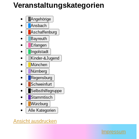
Veranstaltungskategorien
Angehörige
Ansbach
Aschaffenburg
Bayreuth
Erlangen
Ingolstadt
Kinder-&Jugend
München
Nürnberg
Regensburg
Schweinfurt
Selbsthilfegruppe
Stammtisch
Würzburg
Alle Kategorien
Ansicht
ausdrucken
Impressum