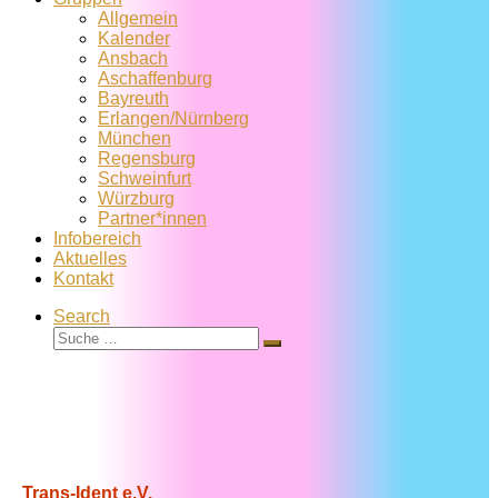
Allgemein
Kalender
Ansbach
Aschaffenburg
Bayreuth
Erlangen/Nürnberg
München
Regensburg
Schweinfurt
Würzburg
Partner*innen
Infobereich
Aktuelles
Kontakt
Search
Suche
Suche
…
Trans-Ident e.V.