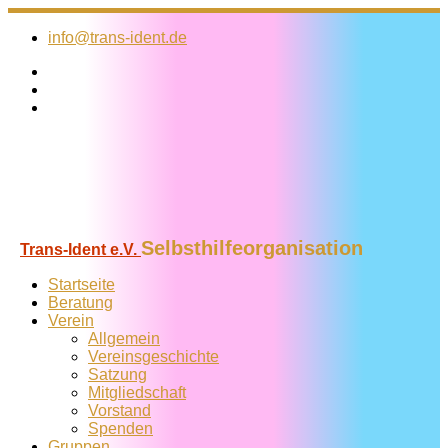
Zum
Inhalt
info@trans-ident.de
springen
Selbsthilfeorganisation
Trans-Ident e.V.
Startseite
Beratung
Verein
Allgemein
Vereins­geschichte
Satzung
Mitglied­schaft
Vorstand
Spenden
Gruppen