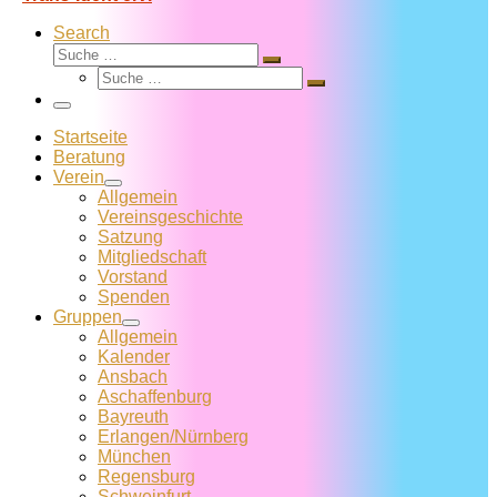
Search
Suche
Suche
Suche
…
Suche
…
Menü
Startseite
Beratung
Verein
Allgemein
Vereins­geschichte
Satzung
Mitglied­schaft
Vorstand
Spenden
Gruppen
Allgemein
Kalender
Ansbach
Aschaffenburg
Bayreuth
Erlangen/Nürnberg
München
Regensburg
Schweinfurt