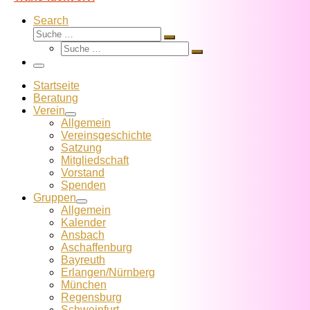
Search
Suche
Suche
Suche
…
Suche
…
Menü
Startseite
Beratung
Verein
Allgemein
Vereins­geschichte
Satzung
Mitglied­schaft
Vorstand
Spenden
Gruppen
Allgemein
Kalender
Ansbach
Aschaffenburg
Bayreuth
Erlangen/Nürnberg
München
Regensburg
Schweinfurt