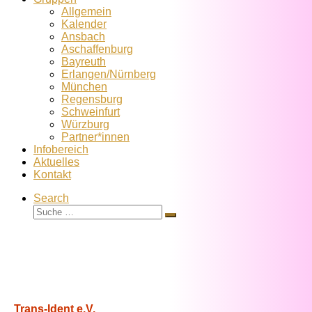
Allgemein
Kalender
Ansbach
Aschaffenburg
Bayreuth
Erlangen/Nürnberg
München
Regensburg
Schweinfurt
Würzburg
Partner*innen
Infobereich
Aktuelles
Kontakt
Search
Suche
Suche
…
Trans-Ident e.V.