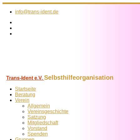
Zum
Inhalt
info@trans-ident.de
springen
Selbsthilfeorganisation
Trans-Ident e.V.
Startseite
Beratung
Verein
Allgemein
Vereins­geschichte
Satzung
Mitglied­schaft
Vorstand
Spenden
Gruppen