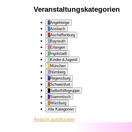
Veranstaltungskategorien
Angehörige
Ansbach
Aschaffenburg
Bayreuth
Erlangen
Ingolstadt
Kinder-&Jugend
München
Nürnberg
Regensburg
Schweinfurt
Selbsthilfegruppe
Stammtisch
Würzburg
Alle Kategorien
Ansicht
ausdrucken