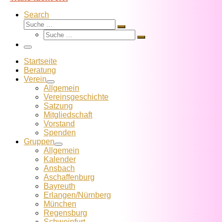
Search
Suche
Suche
Suche
…
Suche
…
Menü
Startseite
Beratung
Verein
Allgemein
Vereins­geschichte
Satzung
Mitglied­schaft
Vorstand
Spenden
Gruppen
Allgemein
Kalender
Ansbach
Aschaffenburg
Bayreuth
Erlangen/Nürnberg
München
Regensburg
Schweinfurt