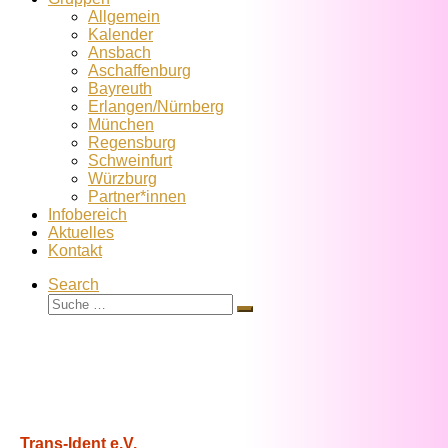
Allgemein
Kalender
Ansbach
Aschaffenburg
Bayreuth
Erlangen/Nürnberg
München
Regensburg
Schweinfurt
Würzburg
Partner*innen
Infobereich
Aktuelles
Kontakt
Search
Suche
Suche
…
Trans-Ident e.V.