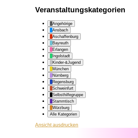
Veranstaltungskategorien
Angehörige
Ansbach
Aschaffenburg
Bayreuth
Erlangen
Ingolstadt
Kinder-&Jugend
München
Nürnberg
Regensburg
Schweinfurt
Selbsthilfegruppe
Stammtisch
Würzburg
Alle Kategorien
Ansicht
ausdrucken