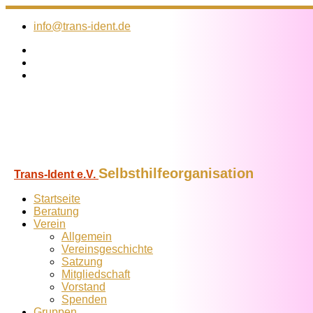
Zum
Inhalt
info@trans-ident.de
springen
Selbsthilfeorganisation
Trans-Ident e.V.
Startseite
Beratung
Verein
Allgemein
Vereins­geschichte
Satzung
Mitglied­schaft
Vorstand
Spenden
Gruppen