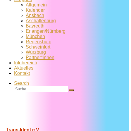
Allgemein
Kalender
Ansbach
Aschaffenburg
Bayreuth
Erlangen/Nürnberg
München
Regensburg
Schweinfurt
Würzburg
Partner*innen
Infobereich
Aktuelles
Kontakt
Search
Suche
Suche
…
Trans-Ident e.V.