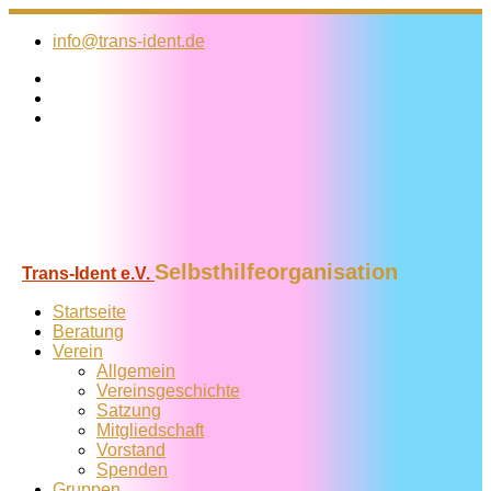
Zum
Inhalt
info@trans-ident.de
springen
Selbsthilfeorganisation
Trans-Ident e.V.
Startseite
Beratung
Verein
Allgemein
Vereins­geschichte
Satzung
Mitglied­schaft
Vorstand
Spenden
Gruppen