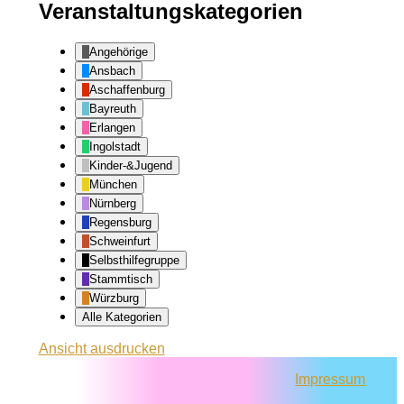
Veranstaltungskategorien
Angehörige
Ansbach
Aschaffenburg
Bayreuth
Erlangen
Ingolstadt
Kinder-&Jugend
München
Nürnberg
Regensburg
Schweinfurt
Selbsthilfegruppe
Stammtisch
Würzburg
Alle Kategorien
Ansicht
ausdrucken
Impressum