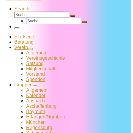
Search
Suche
Suche
Suche
…
Suche
…
Menü
Startseite
Beratung
Verein
Allgemein
Vereins­geschichte
Satzung
Mitglied­schaft
Vorstand
Spenden
Gruppen
Allgemein
Kalender
Ansbach
Aschaffenburg
Bayreuth
Erlangen/Nürnberg
München
Regensburg
Schweinfurt