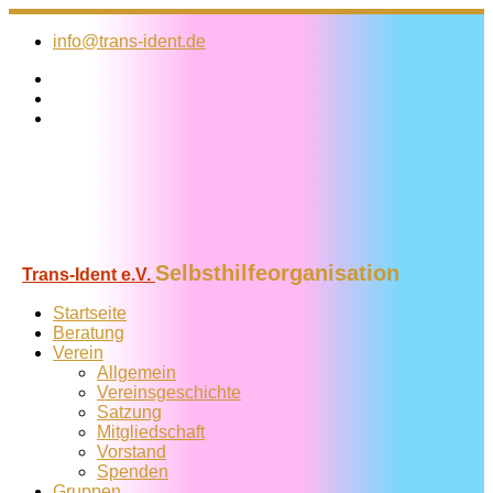
Zum
Inhalt
info@trans-ident.de
springen
Selbsthilfeorganisation
Trans-Ident e.V.
Startseite
Beratung
Verein
Allgemein
Vereins­geschichte
Satzung
Mitglied­schaft
Vorstand
Spenden
Gruppen