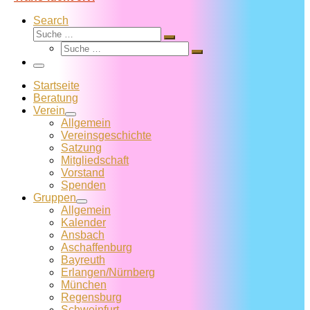
Search
Suche
Suche
Suche
…
Suche
…
Menü
Startseite
Beratung
Verein
Allgemein
Vereins­geschichte
Satzung
Mitglied­schaft
Vorstand
Spenden
Gruppen
Allgemein
Kalender
Ansbach
Aschaffenburg
Bayreuth
Erlangen/Nürnberg
München
Regensburg
Schweinfurt