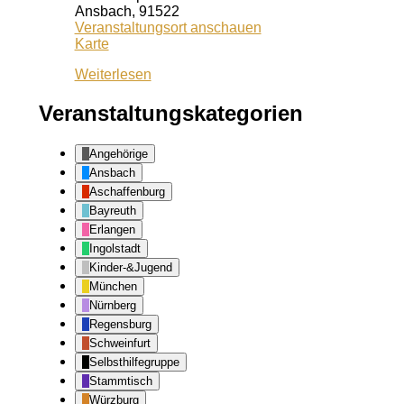
Ansbach
,
91522
Veranstaltungsort anschauen
Kiss
Karte
Ansbach
Weiterlesen
Veranstaltungskategorien
Angehörige
Ansbach
Aschaffenburg
Bayreuth
Erlangen
Ingolstadt
Kinder-&Jugend
München
Nürnberg
Regensburg
Schweinfurt
Selbsthilfegruppe
Stammtisch
Würzburg