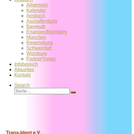
Allgemein
Kalender
Ansbach
Aschaffenburg
Bayreuth
Erlangen/Nürnberg
München
Regensburg
Schweinfurt
Würzburg
Partner*innen
Infobereich
Aktuelles
Kontakt
Search
Suche
Suche
…
Trans-Ident e.V.