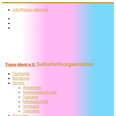
Zum
Inhalt
info@trans-ident.de
springen
Selbsthilfeorganisation
Trans-Ident e.V.
Startseite
Beratung
Verein
Allgemein
Vereins­geschichte
Satzung
Mitglied­schaft
Vorstand
Spenden
Gruppen