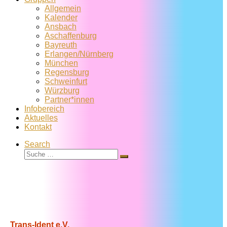
Allgemein
Kalender
Ansbach
Aschaffenburg
Bayreuth
Erlangen/Nürnberg
München
Regensburg
Schweinfurt
Würzburg
Partner*innen
Infobereich
Aktuelles
Kontakt
Search
Suche
Suche
…
Trans-Ident e.V.