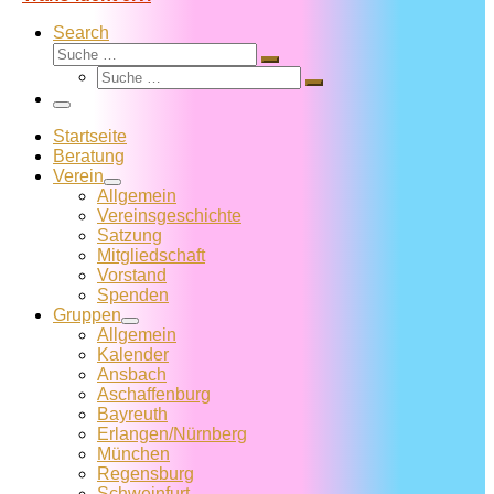
Search
Suche
Suche
Suche
…
Suche
…
Menü
Startseite
Beratung
Verein
Allgemein
Vereins­geschichte
Satzung
Mitglied­schaft
Vorstand
Spenden
Gruppen
Allgemein
Kalender
Ansbach
Aschaffenburg
Bayreuth
Erlangen/Nürnberg
München
Regensburg
Schweinfurt