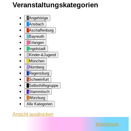
Veranstaltungskategorien
Angehörige
Ansbach
Aschaffenburg
Bayreuth
Erlangen
Ingolstadt
Kinder-&Jugend
München
Nürnberg
Regensburg
Schweinfurt
Selbsthilfegruppe
Stammtisch
Würzburg
Alle Kategorien
Ansicht
ausdrucken
Impressum