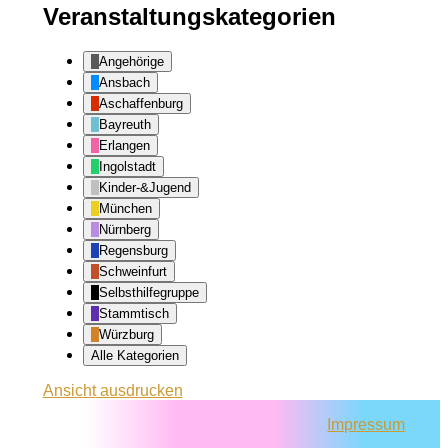
Veranstaltungskategorien
Angehörige
Ansbach
Aschaffenburg
Bayreuth
Erlangen
Ingolstadt
Kinder-&Jugend
München
Nürnberg
Regensburg
Schweinfurt
Selbsthilfegruppe
Stammtisch
Würzburg
Alle Kategorien
Ansicht
ausdrucken
Impressum