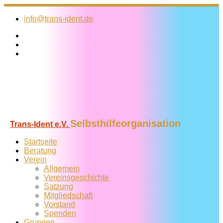
Zum
Inhalt
info@trans-ident.de
springen
Selbsthilfeorganisation
Trans-Ident e.V.
Startseite
Beratung
Verein
Allgemein
Vereins­geschichte
Satzung
Mitglied­schaft
Vorstand
Spenden
Gruppen