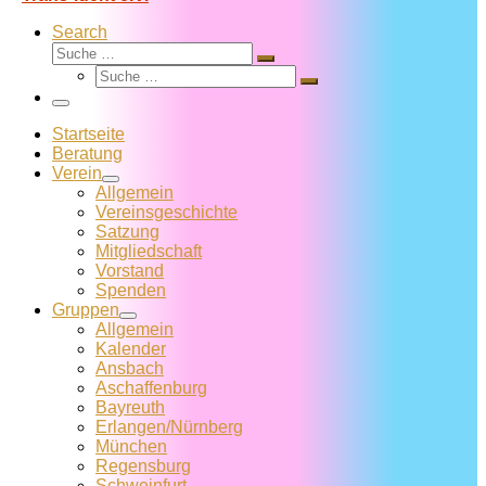
Search
Suche
Suche
Suche
…
Suche
…
Menü
Startseite
Beratung
Verein
Allgemein
Vereins­geschichte
Satzung
Mitglied­schaft
Vorstand
Spenden
Gruppen
Allgemein
Kalender
Ansbach
Aschaffenburg
Bayreuth
Erlangen/Nürnberg
München
Regensburg
Schweinfurt