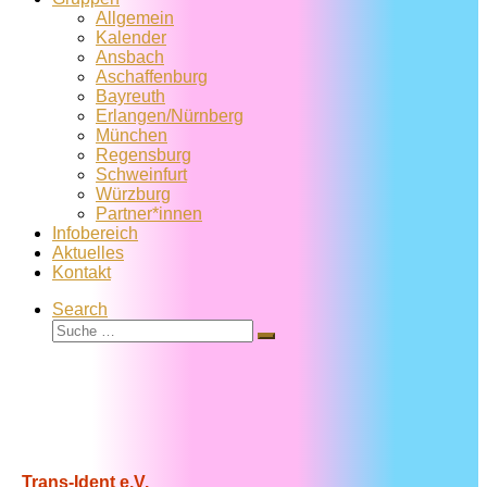
Allgemein
Kalender
Ansbach
Aschaffenburg
Bayreuth
Erlangen/Nürnberg
München
Regensburg
Schweinfurt
Würzburg
Partner*innen
Infobereich
Aktuelles
Kontakt
Search
Suche
Suche
…
Trans-Ident e.V.