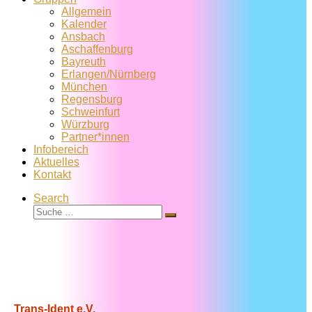
Allgemein
Kalender
Ansbach
Aschaffenburg
Bayreuth
Erlangen/Nürnberg
München
Regensburg
Schweinfurt
Würzburg
Partner*innen
Infobereich
Aktuelles
Kontakt
Search
Suche
Suche
…
Trans-Ident e.V.