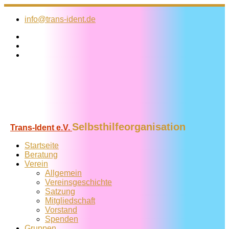
Zum
Inhalt
info@trans-ident.de
springen
Selbsthilfeorganisation
Trans-Ident e.V.
Startseite
Beratung
Verein
Allgemein
Vereins­geschichte
Satzung
Mitglied­schaft
Vorstand
Spenden
Gruppen