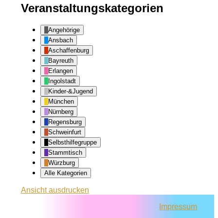
Veranstaltungskategorien
Angehörige
Ansbach
Aschaffenburg
Bayreuth
Erlangen
Ingolstadt
Kinder-&Jugend
München
Nürnberg
Regensburg
Schweinfurt
Selbsthilfegruppe
Stammtisch
Würzburg
Alle Kategorien
Ansicht
ausdrucken
Impressum