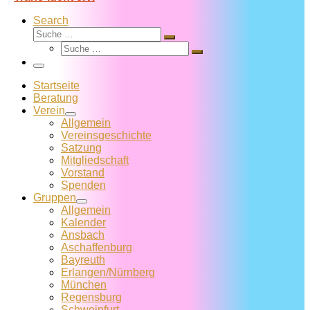
Search
Suche
Suche
Suche
…
Suche
…
Menü
Startseite
Beratung
Verein
Allgemein
Vereins­geschichte
Satzung
Mitglied­schaft
Vorstand
Spenden
Gruppen
Allgemein
Kalender
Ansbach
Aschaffenburg
Bayreuth
Erlangen/Nürnberg
München
Regensburg
Schweinfurt