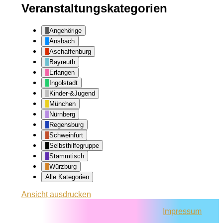
Veranstaltungskategorien
Angehörige
Ansbach
Aschaffenburg
Bayreuth
Erlangen
Ingolstadt
Kinder-&Jugend
München
Nürnberg
Regensburg
Schweinfurt
Selbsthilfegruppe
Stammtisch
Würzburg
Alle Kategorien
Ansicht
ausdrucken
Impressum