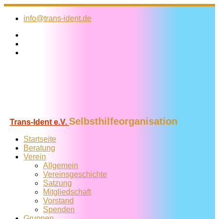
Zum
Inhalt
info@trans-ident.de
springen
Selbsthilfeorganisation
Trans-Ident e.V.
Startseite
Beratung
Verein
Allgemein
Vereins­geschichte
Satzung
Mitglied­schaft
Vorstand
Spenden
Gruppen