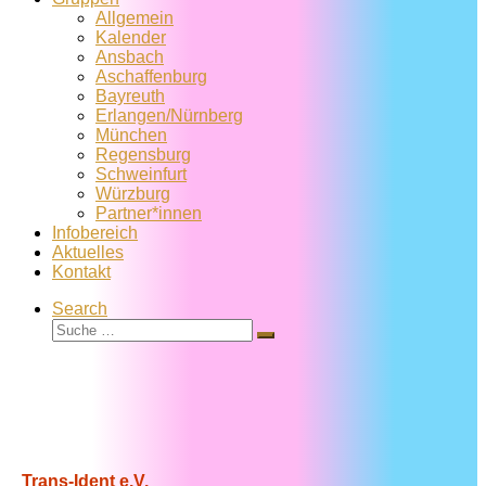
Allgemein
Kalender
Ansbach
Aschaffenburg
Bayreuth
Erlangen/Nürnberg
München
Regensburg
Schweinfurt
Würzburg
Partner*innen
Infobereich
Aktuelles
Kontakt
Search
Suche
Suche
…
Trans-Ident e.V.