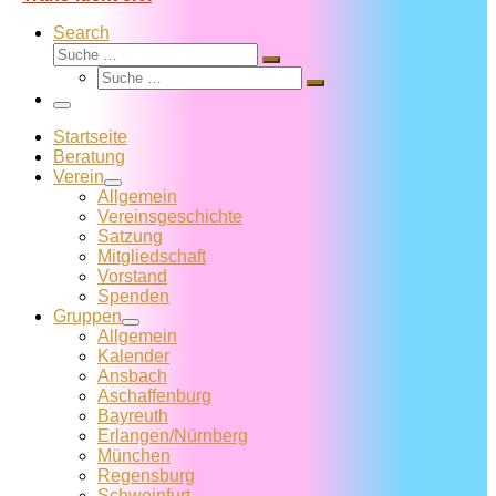
Search
Suche
Suche
Suche
…
Suche
…
Menü
Startseite
Beratung
Verein
Allgemein
Vereins­geschichte
Satzung
Mitglied­schaft
Vorstand
Spenden
Gruppen
Allgemein
Kalender
Ansbach
Aschaffenburg
Bayreuth
Erlangen/Nürnberg
München
Regensburg
Schweinfurt