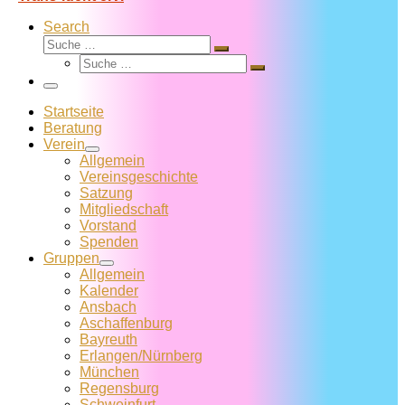
Search
Suche
Suche
Suche
…
Suche
…
Menü
Startseite
Beratung
Verein
Allgemein
Vereins­geschichte
Satzung
Mitglied­schaft
Vorstand
Spenden
Gruppen
Allgemein
Kalender
Ansbach
Aschaffenburg
Bayreuth
Erlangen/Nürnberg
München
Regensburg
Schweinfurt