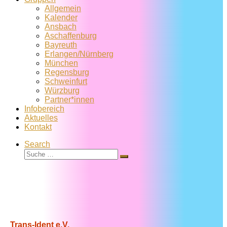
Allgemein
Kalender
Ansbach
Aschaffenburg
Bayreuth
Erlangen/Nürnberg
München
Regensburg
Schweinfurt
Würzburg
Partner*innen
Infobereich
Aktuelles
Kontakt
Search
Suche
Suche
…
Trans-Ident e.V.