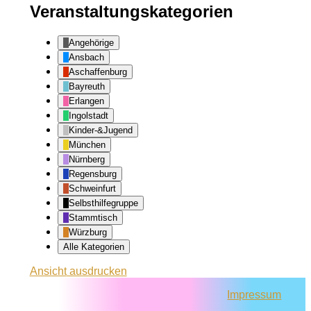
Veranstaltungskategorien
Angehörige
Ansbach
Aschaffenburg
Bayreuth
Erlangen
Ingolstadt
Kinder-&Jugend
München
Nürnberg
Regensburg
Schweinfurt
Selbsthilfegruppe
Stammtisch
Würzburg
Alle Kategorien
Ansicht
ausdrucken
Impressum