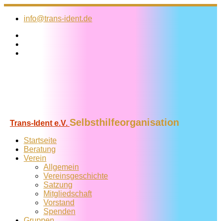
Zum
Inhalt
info@trans-ident.de
springen
Selbsthilfeorganisation
Trans-Ident e.V.
Startseite
Beratung
Verein
Allgemein
Vereins­geschichte
Satzung
Mitglied­schaft
Vorstand
Spenden
Gruppen