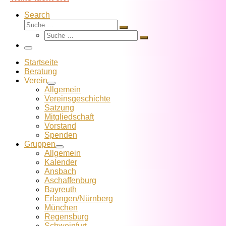
Search
Suche
Suche
Suche
…
Suche
…
Menü
Startseite
Beratung
Verein
Allgemein
Vereins­geschichte
Satzung
Mitglied­schaft
Vorstand
Spenden
Gruppen
Allgemein
Kalender
Ansbach
Aschaffenburg
Bayreuth
Erlangen/Nürnberg
München
Regensburg
Schweinfurt