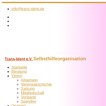
Zum
Inhalt
info@trans-ident.de
springen
Selbsthilfeorganisation
Trans-Ident e.V.
Startseite
Beratung
Verein
Allgemein
Vereins­geschichte
Satzung
Mitglied­schaft
Vorstand
Spenden
Gruppen