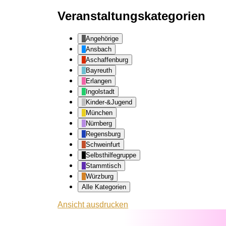
Veranstaltungskategorien
Angehörige
Ansbach
Aschaffenburg
Bayreuth
Erlangen
Ingolstadt
Kinder-&Jugend
München
Nürnberg
Regensburg
Schweinfurt
Selbsthilfegruppe
Stammtisch
Würzburg
Alle Kategorien
Ansicht
ausdrucken