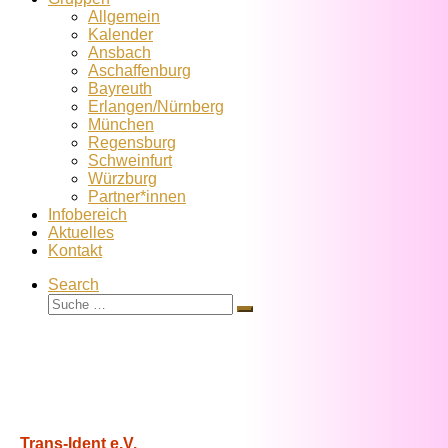
Allgemein
Kalender
Ansbach
Aschaffenburg
Bayreuth
Erlangen/Nürnberg
München
Regensburg
Schweinfurt
Würzburg
Partner*innen
Infobereich
Aktuelles
Kontakt
Search
Suche
Suche
…
Trans-Ident e.V.