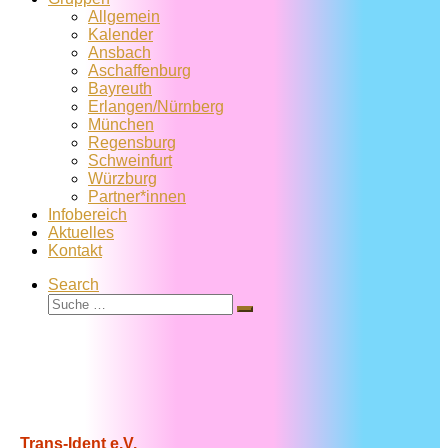
Allgemein
Kalender
Ansbach
Aschaffenburg
Bayreuth
Erlangen/Nürnberg
München
Regensburg
Schweinfurt
Würzburg
Partner*innen
Infobereich
Aktuelles
Kontakt
Search
Suche
Suche
…
Trans-Ident e.V.