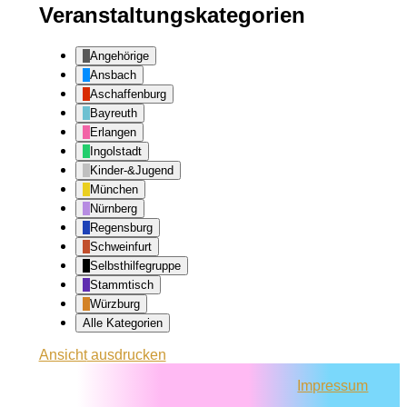
Veranstaltungskategorien
Angehörige
Ansbach
Aschaffenburg
Bayreuth
Erlangen
Ingolstadt
Kinder-&Jugend
München
Nürnberg
Regensburg
Schweinfurt
Selbsthilfegruppe
Stammtisch
Würzburg
Alle Kategorien
Ansicht
ausdrucken
Impressum