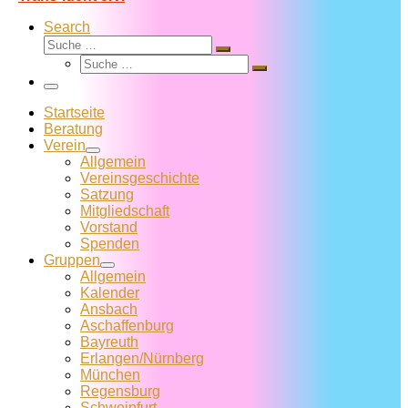
Search
Suche
Suche
Suche
…
Suche
…
Menü
Startseite
Beratung
Verein
Allgemein
Vereins­geschichte
Satzung
Mitglied­schaft
Vorstand
Spenden
Gruppen
Allgemein
Kalender
Ansbach
Aschaffenburg
Bayreuth
Erlangen/Nürnberg
München
Regensburg
Schweinfurt