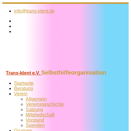
Zum
Inhalt
info@trans-ident.de
springen
Selbsthilfeorganisation
Trans-Ident e.V.
Startseite
Beratung
Verein
Allgemein
Vereins­geschichte
Satzung
Mitglied­schaft
Vorstand
Spenden
Gruppen