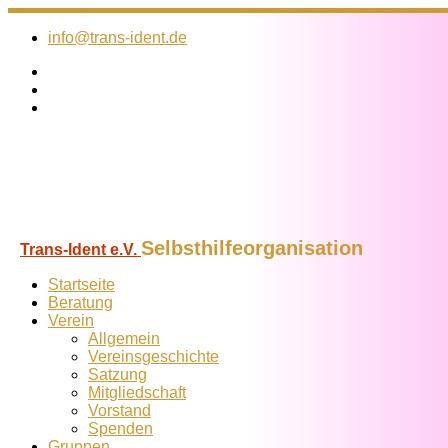
Zum
Inhalt
info@trans-ident.de
springen
Selbsthilfeorganisation
Trans-Ident e.V.
Startseite
Beratung
Verein
Allgemein
Vereins­geschichte
Satzung
Mitglied­schaft
Vorstand
Spenden
Gruppen