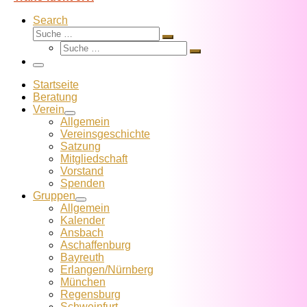
Search
Suche
Suche
Suche
…
Suche
…
Menü
Startseite
Beratung
Verein
Allgemein
Vereins­geschichte
Satzung
Mitglied­schaft
Vorstand
Spenden
Gruppen
Allgemein
Kalender
Ansbach
Aschaffenburg
Bayreuth
Erlangen/Nürnberg
München
Regensburg
Schweinfurt