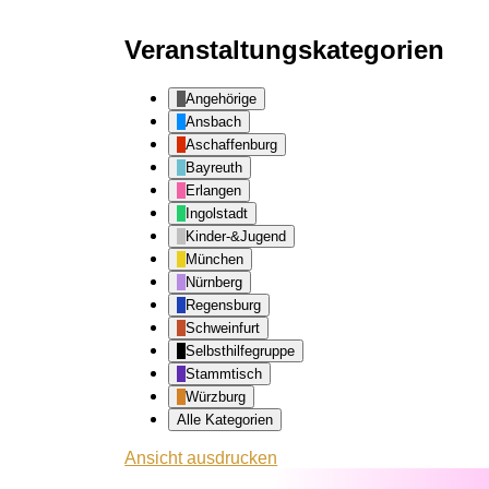
Veranstaltungskategorien
Angehörige
Ansbach
Aschaffenburg
Bayreuth
Erlangen
Ingolstadt
Kinder-&Jugend
München
Nürnberg
Regensburg
Schweinfurt
Selbsthilfegruppe
Stammtisch
Würzburg
Alle Kategorien
Ansicht
ausdrucken