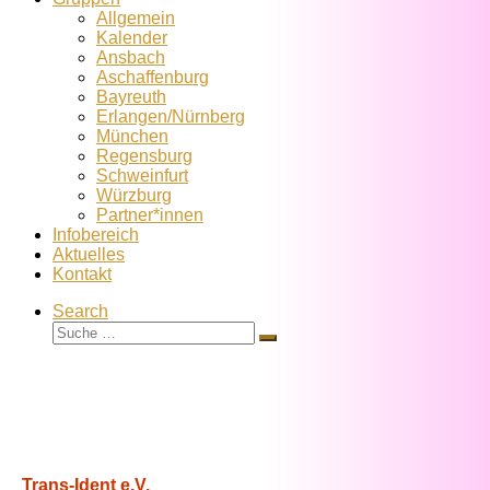
Allgemein
Kalender
Ansbach
Aschaffenburg
Bayreuth
Erlangen/Nürnberg
München
Regensburg
Schweinfurt
Würzburg
Partner*innen
Infobereich
Aktuelles
Kontakt
Search
Suche
Suche
…
Trans-Ident e.V.