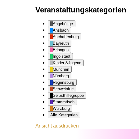
Veranstaltungskategorien
Angehörige
Ansbach
Aschaffenburg
Bayreuth
Erlangen
Ingolstadt
Kinder-&Jugend
München
Nürnberg
Regensburg
Schweinfurt
Selbsthilfegruppe
Stammtisch
Würzburg
Alle Kategorien
Ansicht
ausdrucken