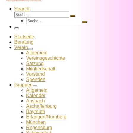
Search
Suche
Suche
Suche
…
Suche
…
Menü
Startseite
Beratung
Verein
Allgemein
Vereins­geschichte
Satzung
Mitglied­schaft
Vorstand
Spenden
Gruppen
Allgemein
Kalender
Ansbach
Aschaffenburg
Bayreuth
Erlangen/Nürnberg
München
Regensburg
Schweinfurt