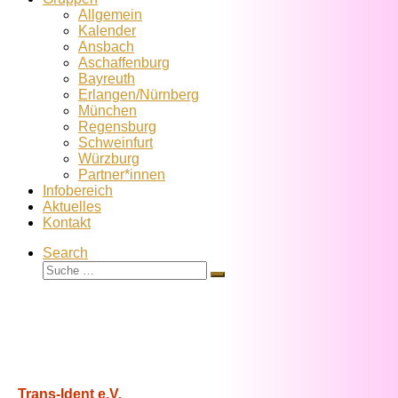
Allgemein
Kalender
Ansbach
Aschaffenburg
Bayreuth
Erlangen/Nürnberg
München
Regensburg
Schweinfurt
Würzburg
Partner*innen
Infobereich
Aktuelles
Kontakt
Search
Suche
Suche
…
Trans-Ident e.V.