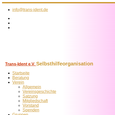
Zum
Inhalt
info@trans-ident.de
springen
Selbsthilfeorganisation
Trans-Ident e.V.
Startseite
Beratung
Verein
Allgemein
Vereins­geschichte
Satzung
Mitglied­schaft
Vorstand
Spenden
Gruppen