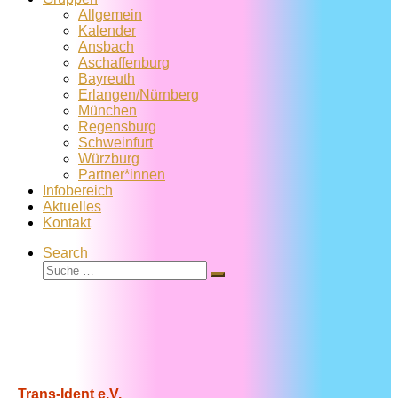
Allgemein
Kalender
Ansbach
Aschaffenburg
Bayreuth
Erlangen/Nürnberg
München
Regensburg
Schweinfurt
Würzburg
Partner*innen
Infobereich
Aktuelles
Kontakt
Search
Suche
Suche
…
Trans-Ident e.V.