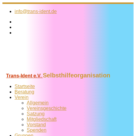
Zum
Inhalt
info@trans-ident.de
springen
Selbsthilfeorganisation
Trans-Ident e.V.
Startseite
Beratung
Verein
Allgemein
Vereins­geschichte
Satzung
Mitglied­schaft
Vorstand
Spenden
Gruppen