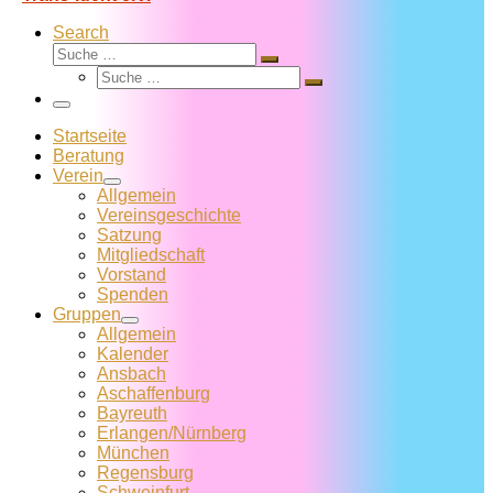
Search
Suche
Suche
Suche
…
Suche
…
Menü
Startseite
Beratung
Verein
Allgemein
Vereins­geschichte
Satzung
Mitglied­schaft
Vorstand
Spenden
Gruppen
Allgemein
Kalender
Ansbach
Aschaffenburg
Bayreuth
Erlangen/Nürnberg
München
Regensburg
Schweinfurt