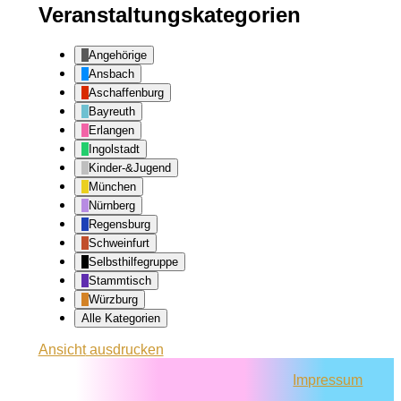
Veranstaltungskategorien
Angehörige
Ansbach
Aschaffenburg
Bayreuth
Erlangen
Ingolstadt
Kinder-&Jugend
München
Nürnberg
Regensburg
Schweinfurt
Selbsthilfegruppe
Stammtisch
Würzburg
Alle Kategorien
Ansicht
ausdrucken
Impressum