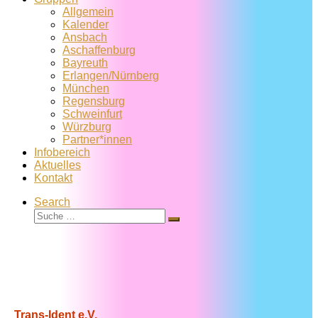
Allgemein
Kalender
Ansbach
Aschaffenburg
Bayreuth
Erlangen/Nürnberg
München
Regensburg
Schweinfurt
Würzburg
Partner*innen
Infobereich
Aktuelles
Kontakt
Search
Suche
Suche
…
Trans-Ident e.V.