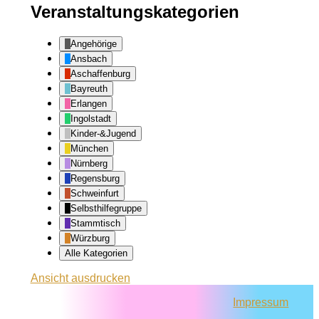
Veranstaltungskategorien
Angehörige
Ansbach
Aschaffenburg
Bayreuth
Erlangen
Ingolstadt
Kinder-&Jugend
München
Nürnberg
Regensburg
Schweinfurt
Selbsthilfegruppe
Stammtisch
Würzburg
Alle Kategorien
Ansicht
ausdrucken
Impressum