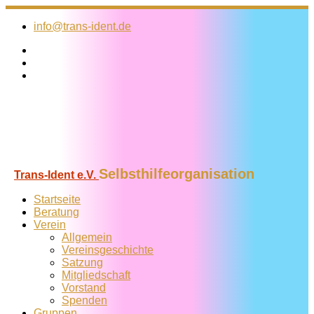
Zum
Inhalt
info@trans-ident.de
springen
Selbsthilfeorganisation
Trans-Ident e.V.
Startseite
Beratung
Verein
Allgemein
Vereins­geschichte
Satzung
Mitglied­schaft
Vorstand
Spenden
Gruppen