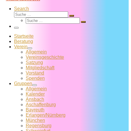
Search
Suche
Suche
Suche
…
Suche
…
Menü
Startseite
Beratung
Verein
Allgemein
Vereins­geschichte
Satzung
Mitglied­schaft
Vorstand
Spenden
Gruppen
Allgemein
Kalender
Ansbach
Aschaffenburg
Bayreuth
Erlangen/Nürnberg
München
Regensburg
Schweinfurt