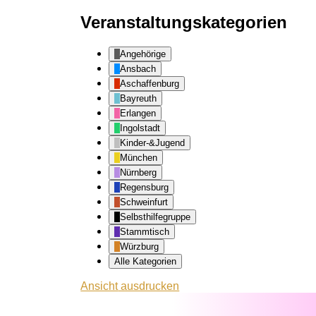
Veranstaltungskategorien
Angehörige
Ansbach
Aschaffenburg
Bayreuth
Erlangen
Ingolstadt
Kinder-&Jugend
München
Nürnberg
Regensburg
Schweinfurt
Selbsthilfegruppe
Stammtisch
Würzburg
Alle Kategorien
Ansicht
ausdrucken