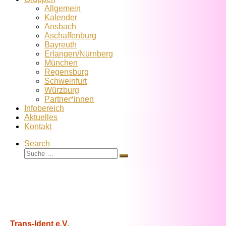
Allgemein
Kalender
Ansbach
Aschaffenburg
Bayreuth
Erlangen/Nürnberg
München
Regensburg
Schweinfurt
Würzburg
Partner*innen
Infobereich
Aktuelles
Kontakt
Search
Suche
Suche
…
Trans-Ident e.V.