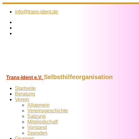
Zum
Inhalt
info@trans-ident.de
springen
Selbsthilfeorganisation
Trans-Ident e.V.
Startseite
Beratung
Verein
Allgemein
Vereins­geschichte
Satzung
Mitglied­schaft
Vorstand
Spenden
Gruppen