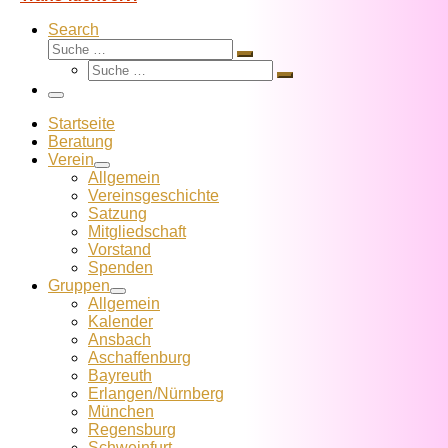
Search
Suche
Suche
Suche
…
Suche
…
Menü
Startseite
Beratung
Verein
Allgemein
Vereins­geschichte
Satzung
Mitglied­schaft
Vorstand
Spenden
Gruppen
Allgemein
Kalender
Ansbach
Aschaffenburg
Bayreuth
Erlangen/Nürnberg
München
Regensburg
Schweinfurt