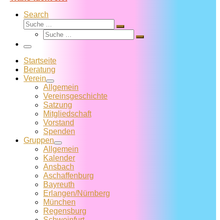
Search
Suche
Suche
Suche
…
Suche
…
Menü
Startseite
Beratung
Verein
Allgemein
Vereins­geschichte
Satzung
Mitglied­schaft
Vorstand
Spenden
Gruppen
Allgemein
Kalender
Ansbach
Aschaffenburg
Bayreuth
Erlangen/Nürnberg
München
Regensburg
Schweinfurt