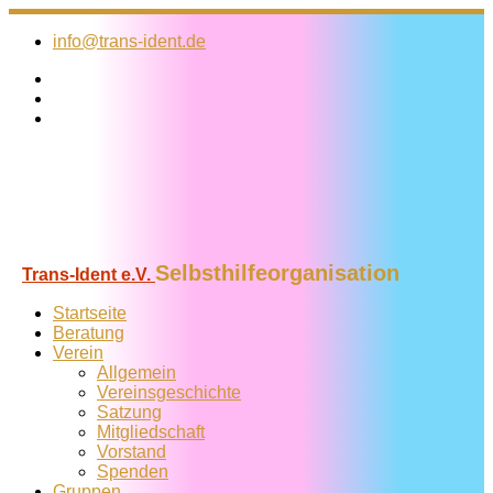
Zum
Inhalt
info@trans-ident.de
springen
Selbsthilfeorganisation
Trans-Ident e.V.
Startseite
Beratung
Verein
Allgemein
Vereins­geschichte
Satzung
Mitglied­schaft
Vorstand
Spenden
Gruppen