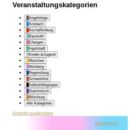
Veranstaltungskategorien
Angehörige
Ansbach
Aschaffenburg
Bayreuth
Erlangen
Ingolstadt
Kinder-&Jugend
München
Nürnberg
Regensburg
Schweinfurt
Selbsthilfegruppe
Stammtisch
Würzburg
Alle Kategorien
Ansicht
ausdrucken
Impressum