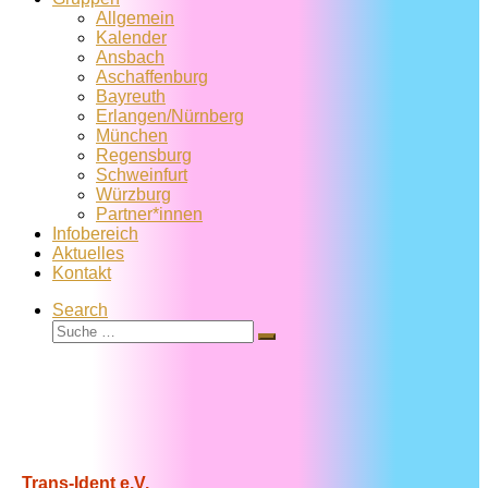
Allgemein
Kalender
Ansbach
Aschaffenburg
Bayreuth
Erlangen/Nürnberg
München
Regensburg
Schweinfurt
Würzburg
Partner*innen
Infobereich
Aktuelles
Kontakt
Search
Suche
Suche
…
Trans-Ident e.V.