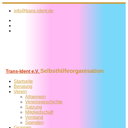
Zum
Inhalt
info@trans-ident.de
springen
Selbsthilfeorganisation
Trans-Ident e.V.
Startseite
Beratung
Verein
Allgemein
Vereins­geschichte
Satzung
Mitglied­schaft
Vorstand
Spenden
Gruppen