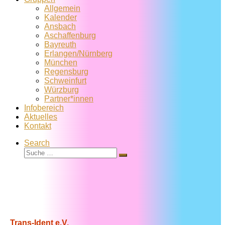
Allgemein
Kalender
Ansbach
Aschaffenburg
Bayreuth
Erlangen/Nürnberg
München
Regensburg
Schweinfurt
Würzburg
Partner*innen
Infobereich
Aktuelles
Kontakt
Search
Suche
Suche
…
Trans-Ident e.V.