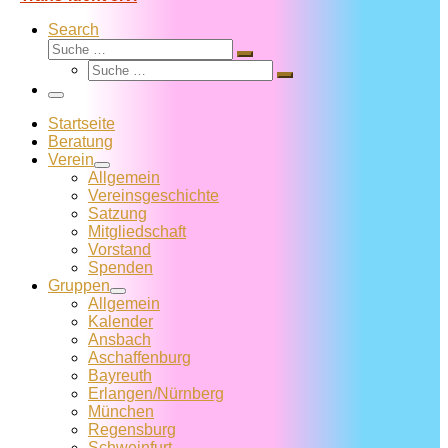
Search
Suche
Suche
Suche
…
Suche
…
Menü
Startseite
Beratung
Verein
Allgemein
Vereins­geschichte
Satzung
Mitglied­schaft
Vorstand
Spenden
Gruppen
Allgemein
Kalender
Ansbach
Aschaffenburg
Bayreuth
Erlangen/Nürnberg
München
Regensburg
Schweinfurt