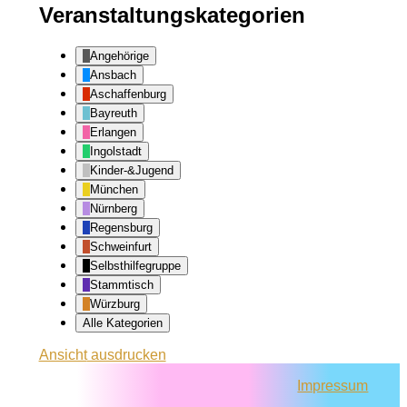
Veranstaltungskategorien
Angehörige
Ansbach
Aschaffenburg
Bayreuth
Erlangen
Ingolstadt
Kinder-&Jugend
München
Nürnberg
Regensburg
Schweinfurt
Selbsthilfegruppe
Stammtisch
Würzburg
Alle Kategorien
Ansicht
ausdrucken
Impressum