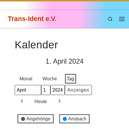
Zum Inhalt springen
Trans-Ident e.V.
Search
Me
Kalender
1. April 2024
Monat
Woche
Tag
Monat
Tag
Jahr
Heute
Zurück
Weiter
Veranstaltungskategorien
Angehörige
Ansbach