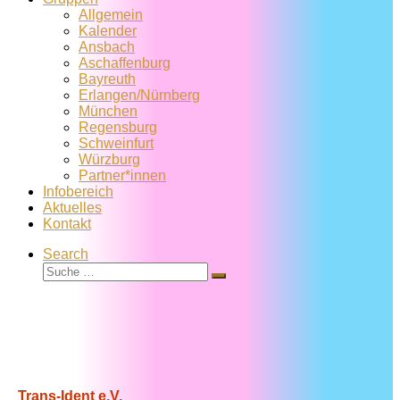
Allgemein
Kalender
Ansbach
Aschaffenburg
Bayreuth
Erlangen/Nürnberg
München
Regensburg
Schweinfurt
Würzburg
Partner*innen
Infobereich
Aktuelles
Kontakt
Search
Suche
Suche
…
Trans-Ident e.V.