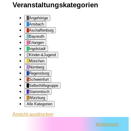
Veranstaltungskategorien
Angehörige
Ansbach
Aschaffenburg
Bayreuth
Erlangen
Ingolstadt
Kinder-&Jugend
München
Nürnberg
Regensburg
Schweinfurt
Selbsthilfegruppe
Stammtisch
Würzburg
Alle Kategorien
Ansicht
ausdrucken
Impressum