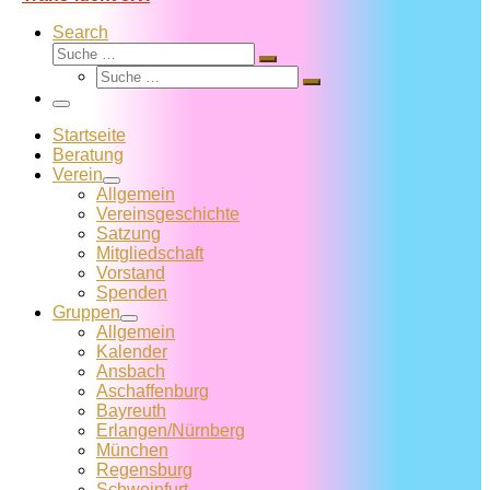
Search
Suche
Suche
Suche
…
Suche
…
Menü
Startseite
Beratung
Verein
Allgemein
Vereins­geschichte
Satzung
Mitglied­schaft
Vorstand
Spenden
Gruppen
Allgemein
Kalender
Ansbach
Aschaffenburg
Bayreuth
Erlangen/Nürnberg
München
Regensburg
Schweinfurt