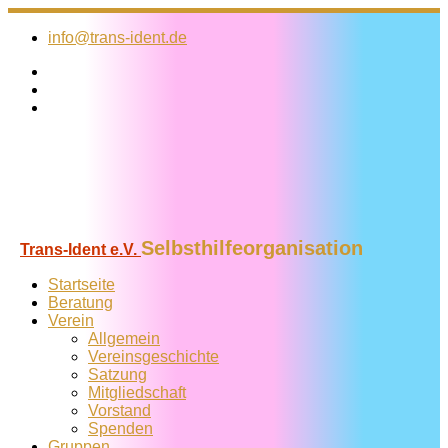
Zum
Inhalt
info@trans-ident.de
springen
Selbsthilfeorganisation
Trans-Ident e.V.
Startseite
Beratung
Verein
Allgemein
Vereins­geschichte
Satzung
Mitglied­schaft
Vorstand
Spenden
Gruppen