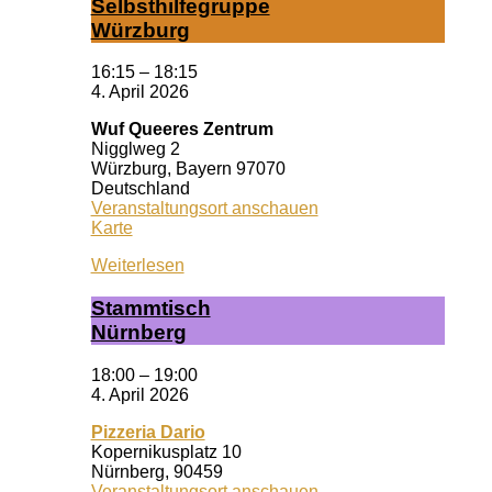
Selbst­hil­fe­grup­pe
Würz­burg
16:15
–
18:15
4. April 2026
Wuf Queeres Zentrum
Nigglweg 2
Würzburg
,
Bayern
97070
Deutschland
Veranstaltungsort anschauen
Wuf
Karte
Queeres
Weiterlesen
Zentrum
Stamm­tisch
Nürn­berg
18:00
–
19:00
4. April 2026
Pizzeria Dario
Kopernikusplatz 10
Nürnberg
,
90459
Veranstaltungsort anschauen