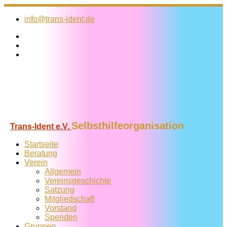
Zum
Inhalt
info@trans-ident.de
springen
Selbsthilfeorganisation
Trans-Ident e.V.
Startseite
Beratung
Verein
Allgemein
Vereins­geschichte
Satzung
Mitglied­schaft
Vorstand
Spenden
Gruppen