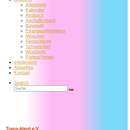
Allgemein
Kalender
Ansbach
Aschaffenburg
Bayreuth
Erlangen/Nürnberg
München
Regensburg
Schweinfurt
Würzburg
Partner*innen
Infobereich
Aktuelles
Kontakt
Search
Suche
Suche
…
Trans-Ident e.V.