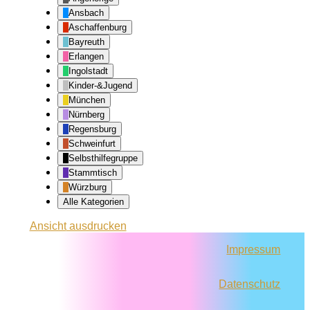
Ansbach
Aschaffenburg
Bayreuth
Erlangen
Ingolstadt
Kinder-&Jugend
München
Nürnberg
Regensburg
Schweinfurt
Selbsthilfegruppe
Stammtisch
Würzburg
Alle Kategorien
Ansicht
ausdrucken
Impressum
Datenschutz