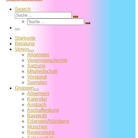
Search
Suche
Suche
Suche
…
Suche
…
Menü
Startseite
Beratung
Verein
Allgemein
Vereins­geschichte
Satzung
Mitglied­schaft
Vorstand
Spenden
Gruppen
Allgemein
Kalender
Ansbach
Aschaffenburg
Bayreuth
Erlangen/Nürnberg
München
Regensburg
Schweinfurt